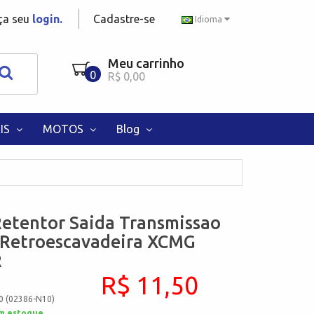
aça seu
login.
Cadastre-se
Idioma
Meu carrinho
0
R$ 0,00
IS
MOTOS
Blog
etentor Saida Transmissao
 Retroescavadeira XCMG
R
R$ 11,50
0 (02386-N10)
m estoque