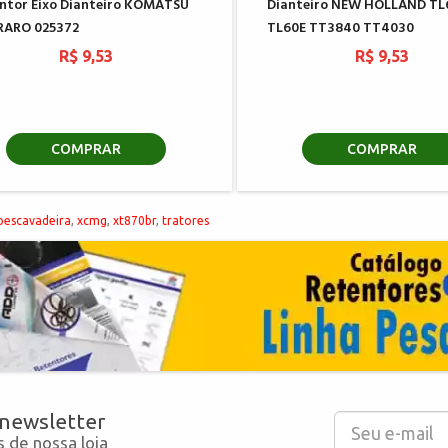
ntor Eixo Dianteiro KOMATSU
Dianteiro NEW HOLLAND TL
RARO 025372
TL60E TT3840 TT4030
R$ 9,53
R$ 9,53
COMPRAR
COMPRAR
oescavadeira
,
xcmg
,
xt870br
,
tratores
 newsletter
 de nossa loja