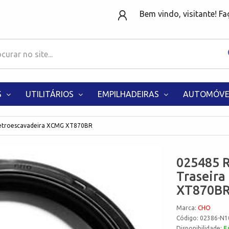
Bem vindo, visitante! F
S
UTILITÁRIOS
EMPILHADEIRAS
AUTOMÓVE
Retroescavadeira XCMG XT870BR
025485 R
Traseira
XT870B
Marca:
CHO
Código: 02386-N1
Disponibilidade:
E