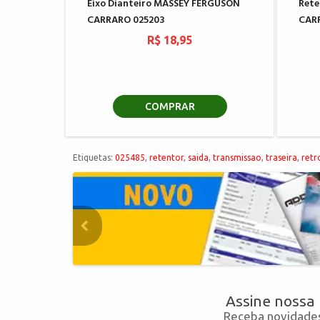
Eixo Dianteiro MASSEY FERGUSON
Rete
CARRARO 025203
CAR
R$ 18,95
COMPRAR
Etiquetas:
025485
,
retentor
,
saida
,
transmissao
,
traseira
,
retr
Assine nossa
Receba novidades