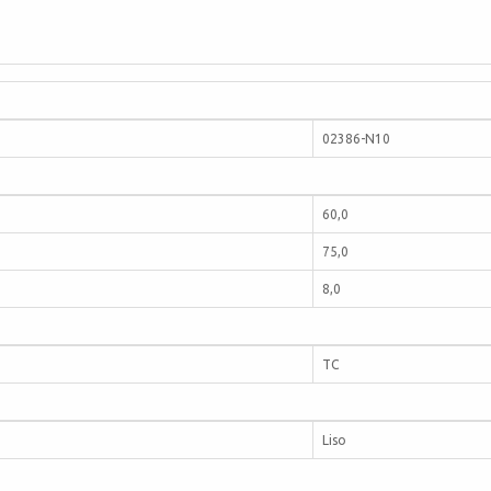
02386-N10
60,0
75,0
8,0
TC
Liso