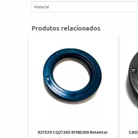
Material
Produtos relacionados
027539 CQ27245 81185200 Retentor
CA02