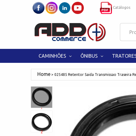
Catálogos
CAMINHÕES
ÔNIBUS
TRATORE
025485 Retentor Saida Transmissao Traseira 
1
2