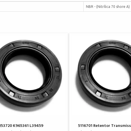
NBR - (Nitrílica 70 shore A)
53720 K965361 L39459
5116701 Retentor Transmiss