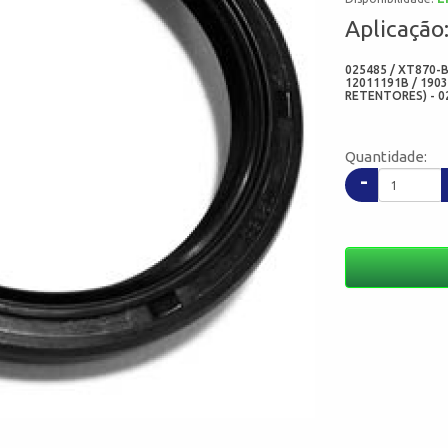
Aplicação
025485 / XT870-BR
12011191B / 190
RETENTORES) - 0
Quantidade:
-