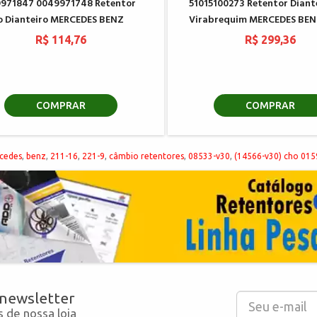
971847 0049971748 Retentor
51015100273 Retentor Diant
 Dianteiro MERCEDES BENZ
Virabrequim MERCEDES BE
R$ 114,76
R$ 299,36
COMPRAR
COMPRAR
cedes
,
benz
,
211-16
,
221-9
,
câmbio retentores
,
08533-v30
,
(14566-v30) cho 01
 newsletter
 de nossa loja