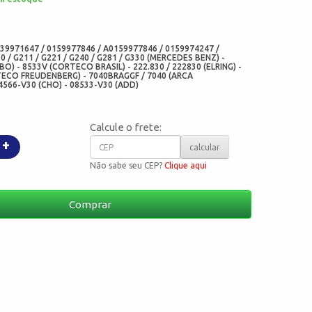
:
39971647 / 0159977846 / A0159977846 / 0159974247 /
0 / G211 / G221 / G240 / G281 / G330 (MERCEDES BENZ) -
O) - 8533V (CORTECO BRASIL) - 222.830 / 222830 (ELRING) -
ECO FREUDENBERG) - 7040BRAGGF / 7040 (ARCA
4566-V30 (CHO) - 08533-V30 (ADD)
Calcule o frete:
+
calcular
Não sabe seu CEP?
Clique aqui
Comprar