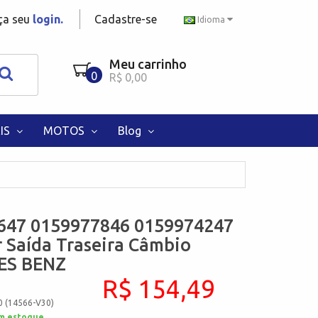
aça seu
login.
Cadastre-se
Idioma
Meu carrinho
0
R$ 0,00
IS
MOTOS
Blog
647 0159977846 0159974247
 Saída Traseira Câmbio
ES BENZ
R$ 154,49
0 (14566-V30)
m estoque