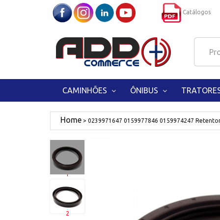
Catálogos
CAMINHÕES
ÔNIBUS
TRATORE
0239971647 0159977846 0159974247 Retentor
1
2