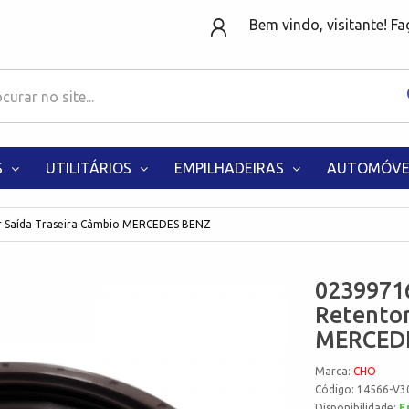
Bem vindo, visitante! F
S
UTILITÁRIOS
EMPILHADEIRAS
AUTOMÓVE
 Saída Traseira Câmbio MERCEDES BENZ
0239971
Retentor
MERCED
Marca:
CHO
Código: 14566-V3
Disponibilidade:
E