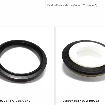
FKM - (Fluorcabono/Viton 70 shore A)
9977346 0109977347
0259973947 07W109293