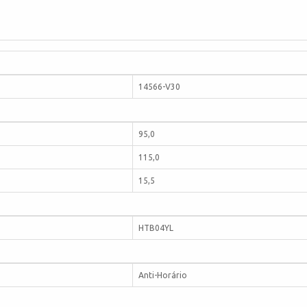
14566-V30
95,0
115,0
15,5
HTB04YL
Anti-Horário