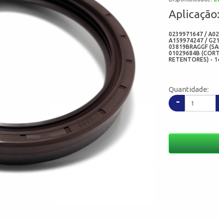
Aplicação
0239971647 / A02
A159974247 / G21
03819BRAGGF (SAB
01029684B (CORT
RETENTORES) - 1
Quantidade:
-