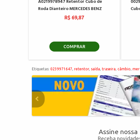
A0219978947 Retentor Cubo de
0029
Roda Dianteiro MERCEDES BENZ
Cubo
R$ 69,87
COMPRAR
Etiquetas:
0239971647
,
retentor
,
saída
,
traseira
,
câmbio
,
mer
Assine nossa
Receba novidades