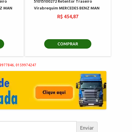
eiro
51015100272 Retentor Traseiro
NZ MAN
Virabrequim MERCEDES BENZ MAN
R$ 454,87
COMPRAR
59977846
,
0159974247
Enviar