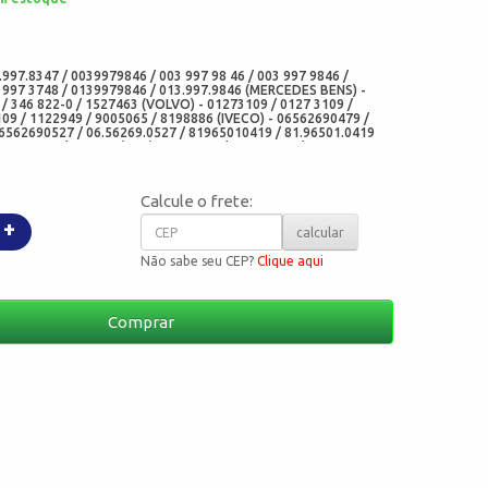
:
997.8347 / 0039979846 / 003 997 98 46 / 003 997 9846 /
 997 3748 / 0139979846 / 013.997.9846 (MERCEDES BENS) -
/ 346 822-0 / 1527463 (VOLVO) - 01273109 / 0127 3109 /
109 / 1122949 / 9005065 / 8198886 (IVECO) - 06562690479 /
06562690527 / 06.56269.0527 / 81965010419 / 81.96501.0419
 0578 409 / 578409 (DAF) - 1273109 / 0127 3109 / 01273109
27 (VOLKSWAGEN) - 2941554M1 / 2941 554 M1 (MASSEY
11786 / 00 23 511 786 / 0024472657 / 00 24 472 657 /
0 284 572 / 0003207348 / 00 03 207 348 / 0024472668 / 00 24
Calcule o frete:
6491 / 50 00 056 491(RENAULT) - A0209978347 / A0169973747
1501 (GM) - 724879 / 7 24 879 / 11061501 / 11 061 501 /
+
 (OPEL) - 8321000953 / 8.321.000.953 (SETRA) - 880221139 /
calcular
YR) - 212008943 / 212002716 (RANDON) - 8321000953 /
ÄSSBOHRER) - 0634300185 / 06344300105 / 0501398018 /
Não sabe seu CEP?
Clique aqui
 - 10X15X3 (MED) - 01002259B (CORTECO FREUDENBERG) -
(ELRING) - 4.20346 / 420346 (DIESEL TECNIC) - 03267-GA /
 1303N / 1303 N (CORTECO BRASIL) - 5724 (ARCA
I40559-N10 (CHO)
Comprar