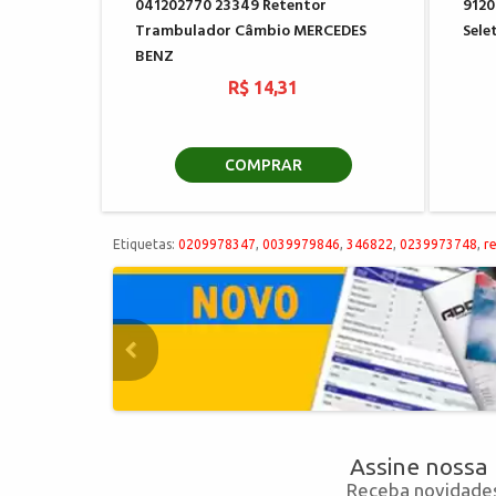
041202770 23349 Retentor
9120
Trambulador Câmbio MERCEDES
Sele
BENZ
R$ 14,31
COMPRAR
Etiquetas:
0209978347
,
0039979846
,
346822
,
0239973748
,
r
Assine nossa
Receba novidades