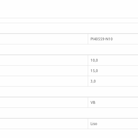
PI40559-N10
10,0
15,0
3,0
VB
Liso