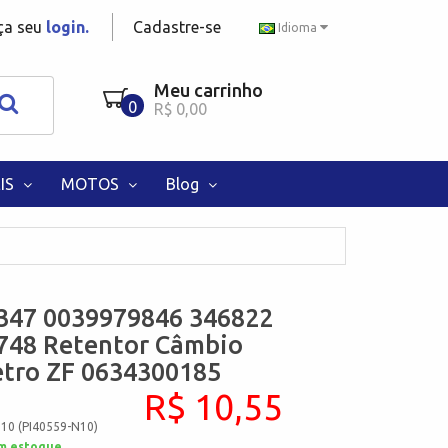
aça seu
login.
Cadastre-se
Idioma
Meu carrinho
0
R$ 0,00
IS
MOTOS
Blog
347 0039979846 346822
748 Retentor Câmbio
etro ZF 0634300185
R$ 10,55
N10 (PI40559-N10)
m estoque