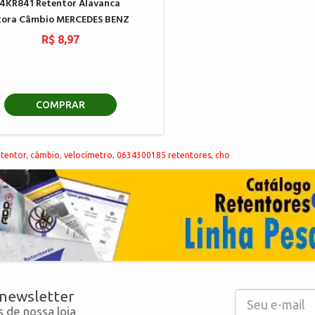
4KR841 Retentor Alavanca
tora Câmbio MERCEDES BENZ
R$ 8,97
COMPRAR
etentor
,
câmbio
,
velocímetro
,
0634300185 retentores
,
cho
 newsletter
 de nossa loja