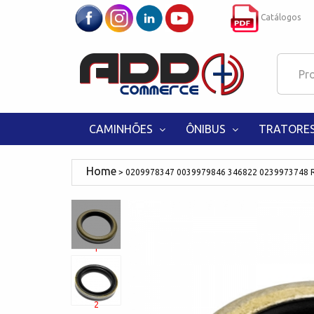
Catálogos
CAMINHÕES
ÔNIBUS
TRATORE
0209978347 0039979846 346822 0239973748 R
1
2