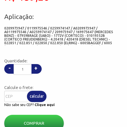
Aplicação:
0209973947 / 0119975546 / 0259974147 / A0209973947 /
A0119975546 / A0259974147 / 209973947 / 169975647 (MERCEDES
BENZ) - 07959BRAGE (SABO) - 1772V (CORTECO) - 01019352B
(CORTECO FREUDENBERG) - 4.20418 / 420418 (DIESEL TECHNIC) -
022851 / 022.851 / 022850 / 022.850 (ELRING) - 6005BAGGEF / 6005
(ARCA RETENTORES) - 05204-V30 (CHO) - 07959-V30 (ADD) -
145X175X17/21 (MED)
Quantidade:
-
+
Calcule o frete:
calcular
Não sabe seu CEP?
Clique aqui
COMPRAR