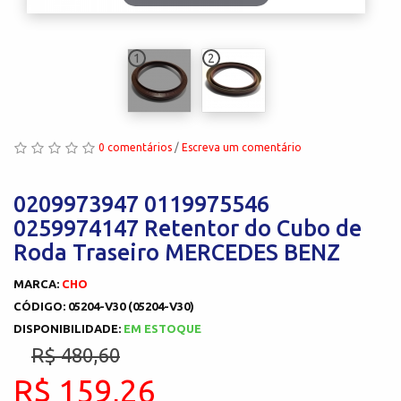
1
2
0 comentários
/
Escreva um comentário
0209973947 0119975546
0259974147 Retentor do Cubo de
Roda Traseiro MERCEDES BENZ
MARCA:
CHO
CÓDIGO: 05204-V30 (05204-V30)
DISPONIBILIDADE:
EM ESTOQUE
R$ 480,60
R$ 159,26