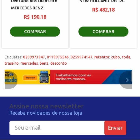
Dentado ABS Dianteiro
NEW HOLLAND 12B 12C
MERCEDES BENZ
R$ 482,18
R$ 190,18
COMPRAR
COMPRAR
Etiquetas:
0209973947
,
0119975546
,
0259974147
,
retentor
,
cubo
,
roda
,
traseiro
,
mercedes
,
benz
,
desconto
Assine nossa newsletter
Receba novidades de nossa loja
Enviar