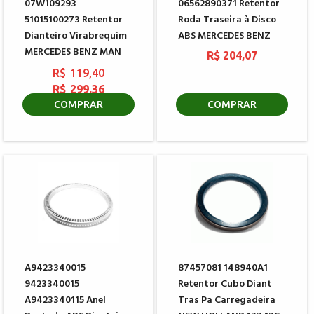
07W109293
06562890371 Retentor
51015100273 Retentor
Roda Traseira à Disco
Dianteiro Virabrequim
ABS MERCEDES BENZ
MERCEDES BENZ MAN
R$ 204,07
R$ 119,40
R$ 299,36
COMPRAR
COMPRAR
A9423340015
87457081 148940A1
9423340015
Retentor Cubo Diant
A9423340115 Anel
Tras Pa Carregadeira