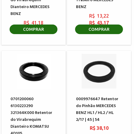
do Virabrequim
Traseiro MERCEDES
Dianteiro MERCEDES
BENZ
BENZ
R$ 13,22
R$ 41,18
R$ 43,17
R$ 148,16
COMPRAR
COMPRAR
0701200060
0009976647 Retentor
6130223290
do Pinhão MERCEDES
321364K000 Retentor
BENZ HL1 / HL2 / HL
do Virabrequim
2/17 | 45 | 54
Dianteiro KOMATSU
R$ 38,10
4D105