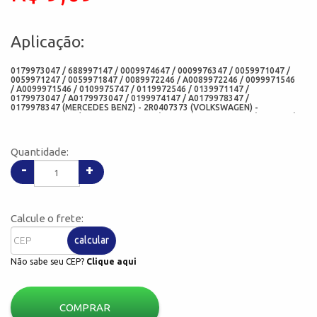
Aplicação:
0179973047 / 688997147 / 0009974647 / 0009976347 / 0059971047 /
0059971247 / 0059971847 / 0089972246 / A0089972246 / 0099971546
/ A0099971546 / 0109975747 / 0119972546 / 0139971147 /
0179973047 / A0179973047 / 0199974147 / A0179978347 /
0179978347 (MERCEDES BENZ) - 2R0407373 (VOLKSWAGEN) -
4002010098004 / 4002.010.098.00.4 (AGRALE) - 5000284856 (RENAULT)
- 806517 (MERITOR) - 02753BRG (SABO) - 2142N (CORTECO BRASIL) -
4.20491 / 420491 (DIESEL TECHNIC) - 01020042B (CORTECO
FREUDENBERG) - 5164BG / 5164 (ARCA RETENTORES) - 07618-N10
Quantidade:
(CHO) - 02778-N10 (ADD)
-
+
Calcule o frete:
calcular
Não sabe seu CEP?
Clique aqui
COMPRAR