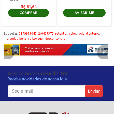
R$ 61,64
COMPRAR
AVISAR-ME
Etiquetas:
0179973047
,
2r0407373
,
retentor
,
cubo
,
roda
,
dianteiro
,
mercedes
,
benz
,
volkswagen desconto
,
cho
Assine nossa newsletter
Receba novidades de nossa loja
Enviar