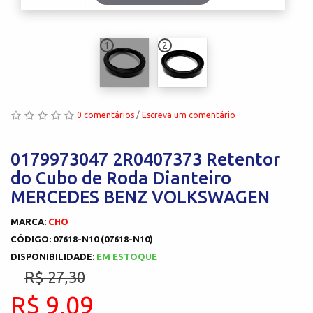
1
2
0 comentários
/
Escreva um comentário
0179973047 2R0407373 Retentor
do Cubo de Roda Dianteiro
MERCEDES BENZ VOLKSWAGEN
MARCA:
CHO
CÓDIGO: 07618-N10 (07618-N10)
DISPONIBILIDADE:
EM ESTOQUE
R$ 27,30
R$ 9,09