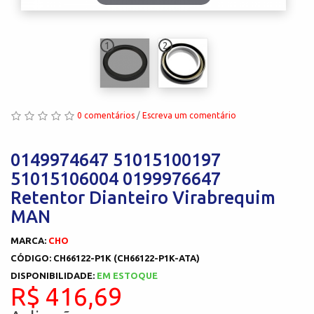
1
2
0 comentários
/
Escreva um comentário
0149974647 51015100197
51015106004 0199976647
Retentor Dianteiro Virabrequim
MAN
MARCA:
CHO
CÓDIGO: CH66122-P1K (CH66122-P1K-ATA)
DISPONIBILIDADE:
EM ESTOQUE
R$ 416,69