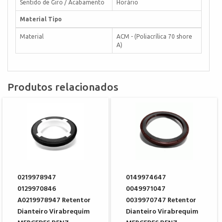
Sentido de Giro / Acabamento
Horário
Material Tipo
Material
ACM - (Poliacrílica 70 shore
A)
Produtos relacionados
0219978947
0149974647
0129970846
0049971047
A0219978947 Retentor
0039970747 Retentor
Dianteiro Virabrequim
Dianteiro Virabrequim