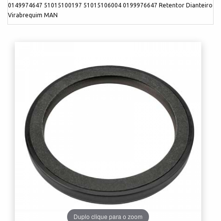
0149974647 51015100197 51015106004 0199976647 Retentor Dianteiro
Virabrequim MAN
Duplo clique para o zoom