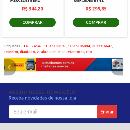
MERCEDES BENZ
MERCEDES BENZ
R$ 344,20
R$ 299,85
COMPRAR
COMPRAR
Etiquetas:
0149974647
,
51015100197
,
51015106004
,
0199976647
,
retentor
,
dianteiro
,
virabrequim
,
man retentores
,
cho
Assine nossa newsletter
Receba novidades de nossa loja
Enviar