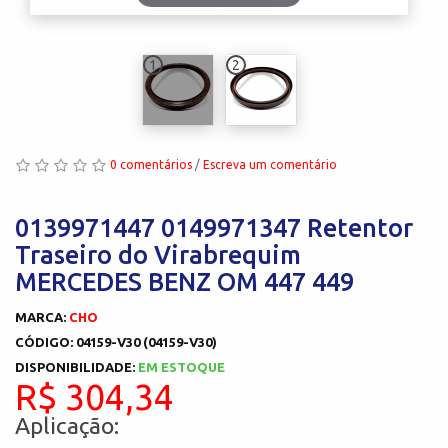
1
2
0 comentários
/
Escreva um comentário
0139971447 0149971347 Retentor
Traseiro do Virabrequim
MERCEDES BENZ OM 447 449
MARCA:
CHO
CÓDIGO: 04159-V30 (04159-V30)
DISPONIBILIDADE:
EM ESTOQUE
R$ 304,34
Aplicação: