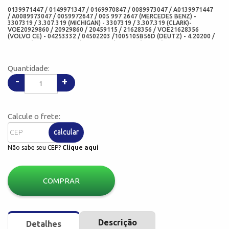
0139971447 / 0149971347 / 0169970847 / 0089973047 / A0139971447
/ A0089973047 / 0059972647 / 005 997 2647 (MERCEDES BENZ) -
3307319 / 3.307.319 (MICHIGAN) - 3307319 / 3.307.319 (CLARK)-
VOE20929860 / 20929860 / 20459115 / 21628356 / VOE21628356
(VOLVO CE) - 04253332 / 04502203 /1005105B56D (DEUTZ) - 4.20200 /
420200 (DIESEL TECHNIC) - 562.920 / 562920 (ELRING) - 1387V
(CORTECO) - 02697BRAGF (SABO) - 12014877B (CORTECO
FREUDENBERG) - 6396BRAGF / 6396 (ARCA RETENTORES) - 740233
(KACO) - 04159-V30 (CHO)
Quantidade:
-
+
Calcule o frete:
calcular
Não sabe seu CEP?
Clique aqui
COMPRAR
Descrição
Detalhes