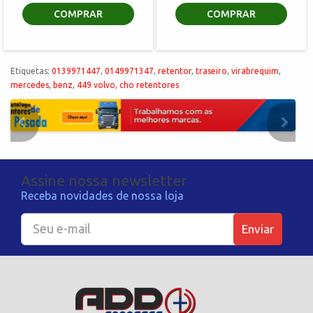
COMPRAR
COMPRAR
Etiquetas:
0139971447
,
0149971347
,
retentor
,
traseiro
,
virabrequim
,
mercedes
,
benz
,
449 volvo
,
cho retentores
Assine nossa newsletter
Receba novidades de nossa loja
Enviar