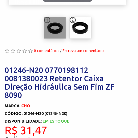
1
2
0 comentários
/
Escreva um comentário
01246-N20 0770198112
0081380023 Retentor Caixa
Direção Hidráulica Sem Fim ZF
8090
MARCA:
CHO
CÓDIGO: 01246-N20 (01246-N20)
DISPONIBILIDADE:
EM ESTOQUE
R$ 31,47