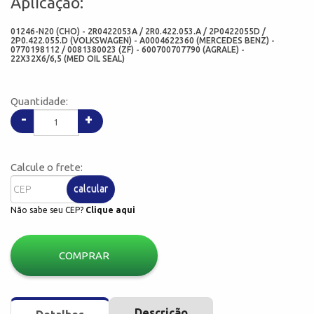
Aplicação:
01246-N20 (CHO) - 2R0422053A / 2R0.422.053.A / 2P0422055D /
2P0.422.055.D (VOLKSWAGEN) - A0004622360 (MERCEDES BENZ) -
0770198112 / 0081380023 (ZF) - 600700707790 (AGRALE) -
22X32X6/6,5 (MED OIL SEAL)
Quantidade:
-
+
Calcule o frete:
calcular
Não sabe seu CEP?
Clique aqui
COMPRAR
Descrição