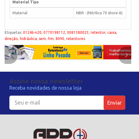
Material Tipo
Material
NBR - (Nitrílica 70 shore A)
Etiquetas:
01246-n20
,
0770198112
,
0081380023
,
retentor
,
caixa
,
direção
,
hidráulica
,
sem
,
fim
,
8090
,
retentores
Assine nossa newsletter
Receba novidades de nossa loja
Enviar