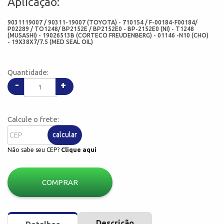
Aplicação:
9031119007 / 90311-19007 (TOYOTA) - 710154 / F-00184-F00184/
P02289 / TO1248/ BP2152E / BP2152E0 - BP-2152E0 (NI) - T1248
(MUSASHI) - 19026513B (CORTECO FREUDENBERG) - 01146 -N10 (CHO)
- 19X38X7/7.5 (MED SEAL OIL)
Quantidade:
-
+
Calcule o frete:
calcular
Não sabe seu CEP?
Clique aqui
COMPRAR
Descrição