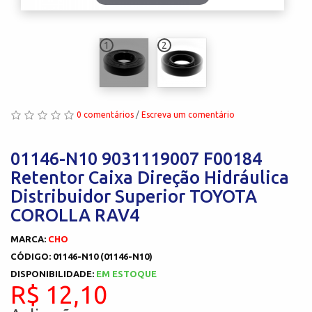
1
2
0 comentários
/
Escreva um comentário
01146-N10 9031119007 F00184
Retentor Caixa Direção Hidráulica
Distribuidor Superior TOYOTA
COROLLA RAV4
MARCA:
CHO
CÓDIGO: 01146-N10 (01146-N10)
DISPONIBILIDADE:
EM ESTOQUE
R$ 12,10