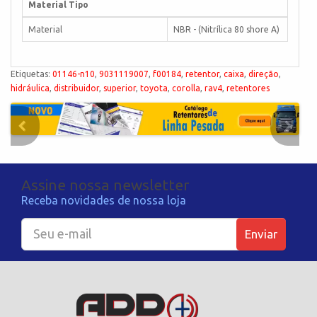
Material Tipo
Material
NBR - (Nitrílica 80 shore A)
Etiquetas:
01146-n10
,
9031119007
,
f00184
,
retentor
,
caixa
,
direção
,
hidráulica
,
distribuidor
,
superior
,
toyota
,
corolla
,
rav4
,
retentores
Assine nossa newsletter
Receba novidades de nossa loja
Enviar