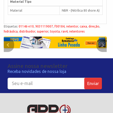
Material Tipo
Material
NBR - (Nitrílica 80 shore A)
Etiquetas:
01146-n10
,
9031119007
,
f00184
,
retentor
,
caixa
,
direção
,
hidráulica
,
distribuidor
,
superior
,
toyota
,
rav4
,
retentores
Assine nossa newsletter
Receba novidades de nossa loja
Enviar