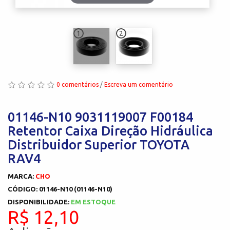
1
2
0 comentários
/
Escreva um comentário
01146-N10 9031119007 F00184
Retentor Caixa Direção Hidráulica
Distribuidor Superior TOYOTA
RAV4
MARCA:
CHO
CÓDIGO: 01146-N10 (01146-N10)
DISPONIBILIDADE:
EM ESTOQUE
R$ 12,10