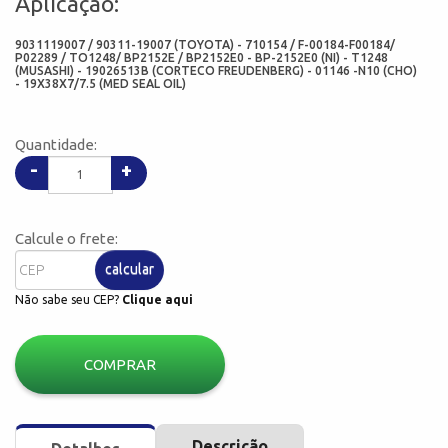
Aplicação:
9031119007 / 90311-19007 (TOYOTA) - 710154 / F-00184-F00184/
P02289 / TO1248/ BP2152E / BP2152E0 - BP-2152E0 (NI) - T1248
(MUSASHI) - 19026513B (CORTECO FREUDENBERG) - 01146 -N10 (CHO)
- 19X38X7/7.5 (MED SEAL OIL)
Quantidade:
-
+
Calcule o frete:
calcular
Não sabe seu CEP?
Clique aqui
COMPRAR
Descrição