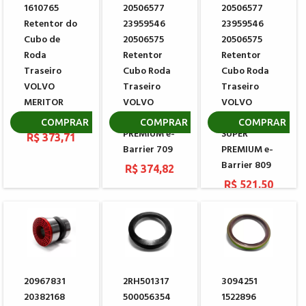
1610765
20506577
20506577
Retentor do
23959546
23959546
Cubo de
20506575
20506575
Roda
Retentor
Retentor
Traseiro
Cubo Roda
Cubo Roda
VOLVO
Traseiro
Traseiro
MERITOR
VOLVO
VOLVO
8065747
B270F
B270F
COMPRAR
COMPRAR
COMPRAR
PREMIUM e-
SUPER
R$ 373,71
Barrier 709
PREMIUM e-
Barrier 809
R$ 374,82
R$ 521,50
20967831
2RH501317
3094251
20382168
500056354
1522896