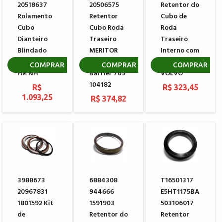
20518637
20506575
Retentor do
Rolamento
Retentor
Cubo de
Cubo
Cubo Roda
Roda
Dianteiro
Traseiro
Traseiro
Blindado
MERITOR
Interno com
VOLVO FH
PREMIUM e-
Redução
COMPRAR
COMPRAR
COMPRAR
FM NH
Barrier 709
VOLVO
104182
R$
R$ 323,45
1.093,25
R$ 374,82
3988673
6884308
T16501317
20967831
944666
E5HT1175BA
1801592 Kit
1591903
503106017
de
Retentor do
Retentor