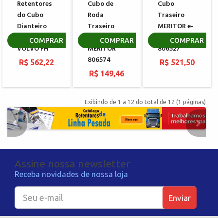
Retentores
Cubo de
Cubo
do Cubo
Roda
Traseiro
Dianteiro
Traseiro
MERITOR e-
Blindado
VOLVO
Barrier 809
COMPRAR
COMPRAR
COMPRAR
VOLVO FH
MERITOR
806527
806574
R$ 562,22
R$ 521,50
R$ 149,46
Exibindo de 1 a 12 do total de 12 (1 páginas)
Assine nossa newsletter
Receba novidades de nossa loja
Enviar