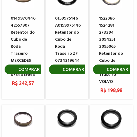
0149970446
0159975146
1522086
42557907
A0159975146
1524281
Retentor do
Retentor do
273394
Cubo de
Cubo de
3094251
Roda
Roda
3095065
Traseiro
Traseiro ZF
Retentor do
MERCEDES
0734319644
Cubo de
BENZ - ZF
Roda
R$ 783,87
COMPRAR
COMPRAR
COMPRAR
0734319643
Traseiro
VOLVO
R$ 242,57
R$ 198,98