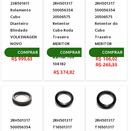
23B501611
2RH501317
2RH501317
Rolamento
500056354
500056354
Cubo
20506575
20506575
Dianteiro
Retentor
Retentor do
Blindado
Cubo Roda
Cubo
VOLKSWAGEN
Traseiro
Traseiro
NOVO
MERITOR
MERITOR
DELIVERY
PREMIUM e-
104182
COMPRAR
COMPRAR
COMPRAR
Barrier 709
R$ 999,63
R$ 106,02
104182
R$ 265,35
R$ 374,82
2RH501317
2RH501317
2RH501317
500056354
T16501317
T16501317