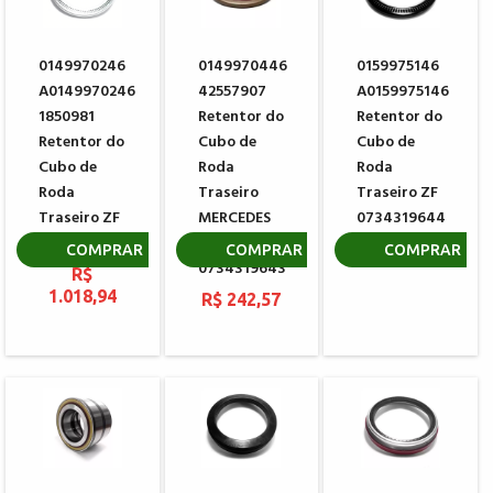
0149970246
0149970446
0159975146
A0149970246
42557907
A0159975146
1850981
Retentor do
Retentor do
Retentor do
Cubo de
Cubo de
Cubo de
Roda
Roda
Roda
Traseiro
Traseiro ZF
Traseiro ZF
MERCEDES
0734319644
0734300257
BENZ - ZF
R$ 783,87
COMPRAR
COMPRAR
COMPRAR
0734319643
R$
1.018,94
R$ 242,57