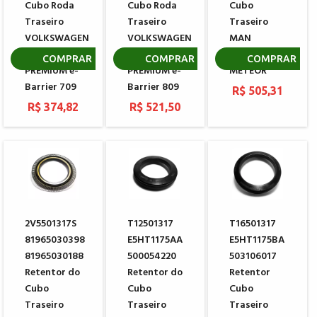
Cubo Roda
Cubo Roda
Cubo
Traseiro
Traseiro
Traseiro
VOLKSWAGEN
VOLKSWAGEN
MAN
VW
VW SUPER
VOLKSWAGEN
COMPRAR
COMPRAR
COMPRAR
PREMIUM e-
PREMIUM e-
METEOR
Barrier 709
Barrier 809
R$ 505,31
R$ 374,82
R$ 521,50
2V5501317S
T12501317
T16501317
81965030398
E5HT1175AA
E5HT1175BA
81965030188
500054220
503106017
Retentor do
Retentor do
Retentor
Cubo
Cubo
Cubo
Traseiro
Traseiro
Traseiro