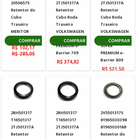
20506575
2TJ501317A
2TJ501317A
Retentor do
Retentor
Retentor
Cubo
Cubo Roda
Cubo Roda
Traseiro
Traseiro
Traseiro
MERITOR
VOLKSWAGEN
VOLKSWAGEN
Plus 104182
VOLKSBUS
VOLKSBUS
COMPRAR
COMPRAR
COMPRAR
PREMIUM e-
SUPER
R$ 102,17
Barrier 709
PREMIUM e-
R$ 285,05
Barrier 809
R$ 374,82
R$ 521,50
2RH501317
2RH501317
2V5501317S
T16501317
T16501317
81965030398
2TJ501317A
2TJ501317A
81965030188
Retentor
Retentor
Retentor do