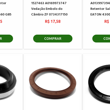
ntor
1527463 A0169973747
A013997394
Vedação Embolo do
Retentor Sa
60 G85
Câmbio ZF 0734317150
EATON 4300
35
R$ 17,58
R$
R
COMPRAR
CO