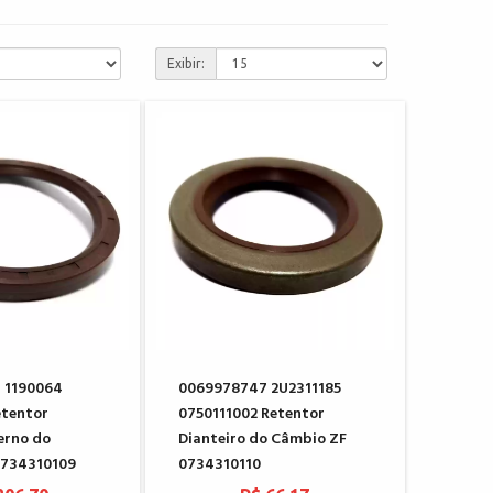
Exibir:
 1190064
0069978747 2U2311185
etentor
0750111002 Retentor
erno do
Dianteiro do Câmbio ZF
0734310109
0734310110