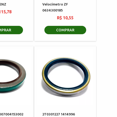
ENZ
Velocímetro ZF
0634300185
115,78
R$ 10,55
MPRAR
COMPRAR
6007004153002
2T0301227 1414996