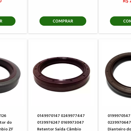
0
R$ 
R
COMPRAR
CO
126
0149970147 0249977447
0199970547
tor do
0139976247 0169973047
0239970647
mbio ZF
Retentor Saída Câmbio
Dianteiro d