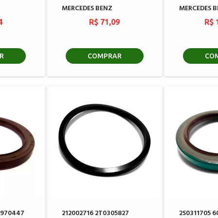
MERCEDES BENZ
MERCEDES B
4
R$ 71,09
R$ 
R
COMPRAR
CO
9970447
212002716 2T0305827
2S0311705 