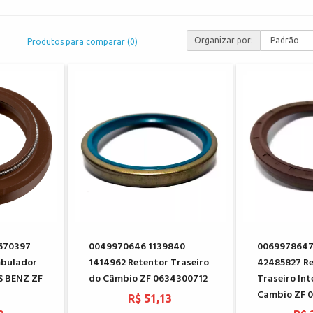
Organizar por:
Produtos para comparar (0)
670397
0049970646 1139840
0069978647
mbulador
1414962 Retentor Traseiro
42485827 R
 BENZ ZF
do Câmbio ZF 0634300712
Traseiro Int
Cambio ZF 
R$ 51,13