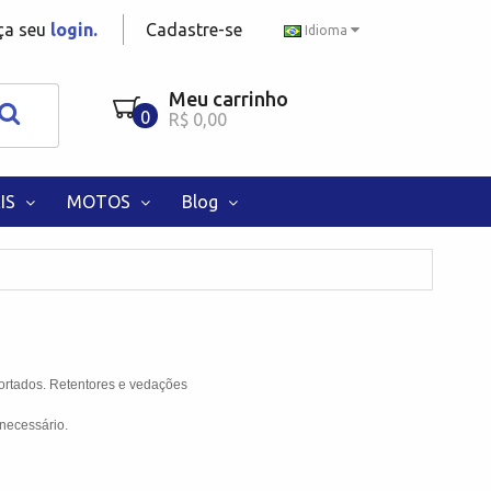
aça seu
login.
Cadastre-se
Idioma
Meu carrinho
0
R$ 0,00
IS
MOTOS
Blog
ortados. Retentores e vedações
necessário.