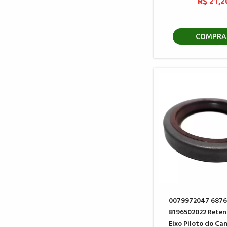
R$ 21,2
COMPRA
0079972047 6876
8196502022 Reten
Eixo Piloto do Ca