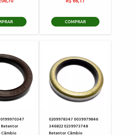
206,70
R$ 66,17
MPRAR
COMPRAR
 0199970347
0209978347 0039979846
 Retentor
346822 0239973748
o Câmbio
Retentor Câmbio