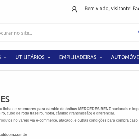
Bem vindo, visitante! F
S
UTILITÁRIOS
EMPILHADEIRAS
AUTOMÓVE
ES
 a linha de
retentores para câmbio de ônibus MERCEDES BENZ
nacionais e imp
ro, cubo de roda traseiro, motor, câmbio (transmissão) e diferencial.
odutos no varejo via e-commerce, atacado, e outras condições para compra caso 
w.addcom.com.br