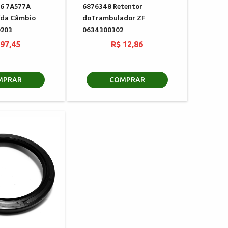
6 7A577A
6876348 Retentor
ída Câmbio
doTrambulador ZF
203
0634300302
 97,45
R$ 12,86
MPRAR
COMPRAR