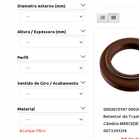
Diametro externo (mm)
Altura / Espessura (mm)
Perfil
Sentido de Giro / Acabamento
0002670197 0002
Material
Retentor do Tra
Câmbio MERCEDES
0073301216
Limpar Filtro