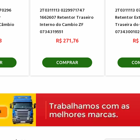
70296
2T0311113 0229971747
2T0311113 0
r
1662607 Retentor Traseiro
Retentor Ex
Câmbio
Interno do Cambio ZF
Traseira do
0734319551
0734300102
8
R$ 271,76
R$
R
COMPRAR
CO