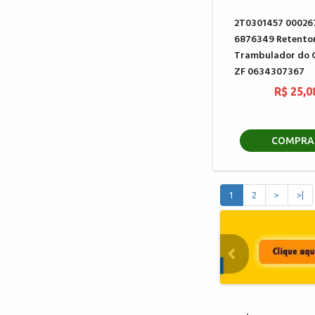
2T0301457 00026
6876349 Retento
Trambulador do 
ZF 0634307367
R$ 25,0
COMPRA
1
2
>
>|