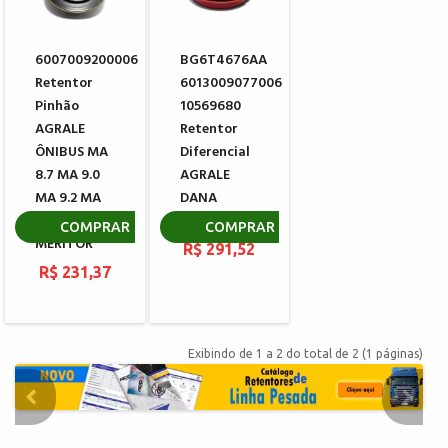
6007009200006
BG6T4676AA
Retentor
6013009077006
Pinhão
10569680
AGRALE
Retentor
ÔNIBUS MA
Diferencial
8.7 MA 9.0
AGRALE
MA 9.2 MA
DANA
10.0
51690-1
COMPRAR
COMPRAR
MERITOR
R$ 291,52
R$ 231,37
Exibindo de 1 a 2 do total de 2 (1 páginas)