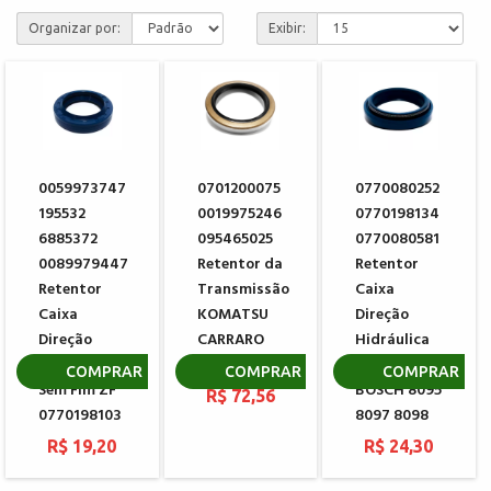
Organizar por:
Exibir:
0059973747
0701200075
0770080252
195532
0019975246
0770198134
6885372
095465025
0770080581
0089979447
Retentor da
Retentor
Retentor
Transmissão
Caixa
Caixa
KOMATSU
Direção
Direção
CARRARO
Hidráulica
Hidráulica
134883
Sem Fim ZF
COMPRAR
COMPRAR
COMPRAR
Sem Fim ZF
BOSCH 8095
R$ 72,56
0770198103
8097 8098
R$ 19,20
R$ 24,30