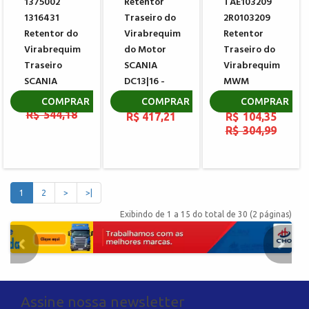
1375002
Retentor
TAE103209
1316431
Traseiro do
2R0103209
Retentor do
Virabrequim
Retentor
Virabrequim
do Motor
Traseiro do
Traseiro
SCANIA
Virabrequim
SCANIA
DC13|16 -
MWM
EURO 5
904960651301
R$ 158,54
COMPRAR
COMPRAR
COMPRAR
R$ 544,18
R$ 417,21
R$ 104,35
R$ 304,99
1
2
>
>|
Exibindo de 1 a 15 do total de 30 (2 páginas)
Assine nossa newsletter