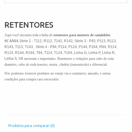
RETENTORES
Aqui você encontra toda a linha de
retentores para motores de caminhões
SCANIA
Série 2 - T112, R112, T142, R142, Série 3 - P93, P113, R113,
R143, T113, T143, Série 4 - P94, P114, P124, P144, P164, R94, R114,
R124, R144, R164, T94, T114, T124, T164, Linha G, Linha P, Linha R,
Linha S, V8
nacionais e importados. Retentores e vedações para cubo de roda
dianteiro, cubo de roda traseiro, motor, câmbio (transmissão) e diferencial.
Nós podemos fornecer produtos no varejo via e-commerce, atacado, e outras
condições para compra caso necessário.
Produtos para comparar (0)