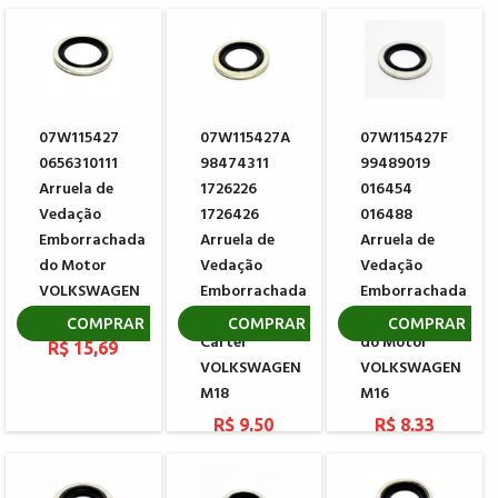
07W115427
07W115427A
07W115427F
0656310111
98474311
99489019
Arruela de
1726226
016454
Vedação
1726426
016488
Emborrachada
Arruela de
Arruela de
do Motor
Vedação
Vedação
VOLKSWAGEN
Emborrachada
Emborrachada
M24
do Bujão
do Carter
COMPRAR
COMPRAR
COMPRAR
Carter
do Motor
R$ 15,69
VOLKSWAGEN
VOLKSWAGEN
M18
M16
R$ 9,50
R$ 8,33