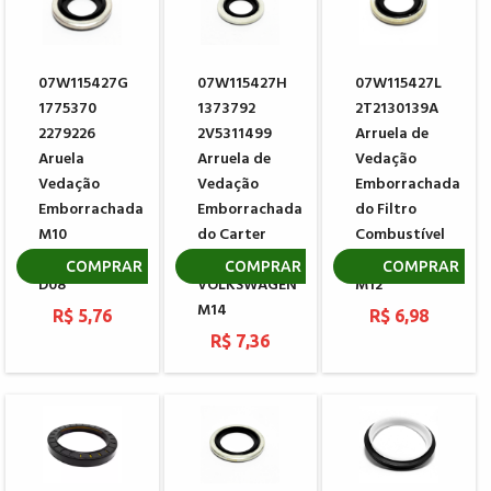
07W115427G
07W115427H
07W115427L
1775370
1373792
2T2130139A
2279226
2V5311499
Arruela de
Aruela
Arruela de
Vedação
Vedação
Vedação
Emborrachada
Emborrachada
Emborrachada
do Filtro
M10
do Carter
Combustível
VOLKSWAGEN
do Motor
MAN D2676
COMPRAR
COMPRAR
COMPRAR
D08
VOLKSWAGEN
M12
M14
R$ 5,76
R$ 6,98
R$ 7,36