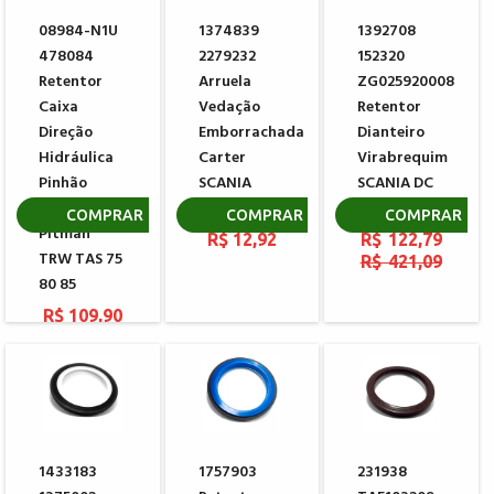
08984-N1U
1374839
1392708
478084
2279232
152320
Retentor
Arruela
ZG025920008
Caixa
Vedação
Retentor
Direção
Emborrachada
Dianteiro
Hidráulica
Carter
Virabrequim
Pinhão
SCANIA
SCANIA DC
Braço
SERIE 4 M22
9|11|12|16
COMPRAR
COMPRAR
COMPRAR
Pitman
R$ 12,92
R$ 122,79
TRW TAS 75
R$ 421,09
80 85
R$ 109,90
1433183
1757903
231938