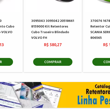
0
3095043 3095042 20518661
370076 167
nto Cubo
8159000 Kit Retentores
Retentor Cu
o VOLVO
Cubo Traseiro Blindado
SCANIA SERIE
VOLVO FH
806565
,13
R$ 580,27
R$ 
R
COMPRAR
CO