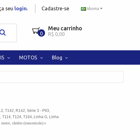
aça seu
login.
Cadastre-se
Idioma
Meu carrinho
0
R$ 0,00
IS
MOTOS
Blog
12, T142, R142, Série 3 - P93,
 T114, T124, T164, Linha G, Linha
, motor, câmbio (transmissão) e