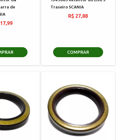
entor da
1349089 Retentor do Eixo S
arra de
Traseiro SCANIA
NIA
R$ 27,88
 17,99
MPRAR
COMPRAR