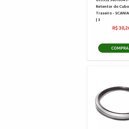
033352 38510549
Retentor do Cubo
Traseiro - SCANIA 
| 3
R$ 30,2
COMPRA