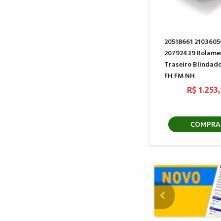
20518661 2103605
20792439 Rolame
Traseiro Blindad
FH FM NH
R$ 1.253
COMPRA