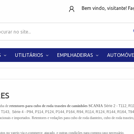
Bem vindo, visitante! F
S
UTILITÁRIOS
EMPILHADEIRAS
AUTOMÓVE
ES
inha de
retentores para cubo de roda traseiro de caminhões SCANIA
Série 2 - T112, R1
 T143, Série 4 - P94, P114, P124, P144, P164, R94, R114, R124, R144, R164, T94,
acionais e importados. Retentores e vedações para cubo de roda dianteiro, cubo de roda traseiro
os no varejo via e-commerce, atacado, e outras condições para compra caso necessário.