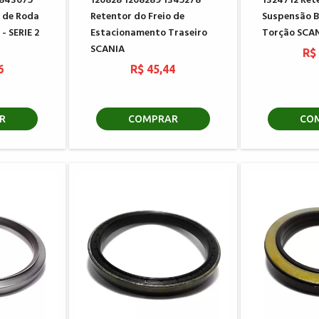
 843075
120828 1208289 1345278
1324712 Ret
 de Roda
Retentor do Freio de
Suspensão B
- SERIE 2
Estacionamento Traseiro
Torção SCA
SCANIA
R$
6
R$ 45,44
R
COMPRAR
CO