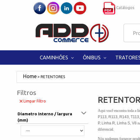
Catálogos
CAMINHÕES
ÔNIBUS
TRATORE
RETENTORES
Filtros
RETENTOR
Limpar Filtro
Aqui você encontra toda a l
Diametro Interno / largura
P113, R113, R143, T113,
(mm)
P, Linha R, Linha S, V8
n
diferencial.
Nós podemos fornecer produt