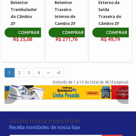
Retentor
Retentor
Externo da
Trambulador
Traseiro
Saída
do Câmbio
Interno do
Traseira do
ZF
Cambio ZF
Câmbio ZF
0634307367
0734319551
0734300102
COMPRAR
COMPRAR
COMPRAR
R$ 25,08
R$ 271,76
R$ 49,79
1
2
3
4
>
>|
Exibindo de 1 a 15 do total de 48 (4 páginas)
Assine nossa newsletter
Receba novidades de nossa loja