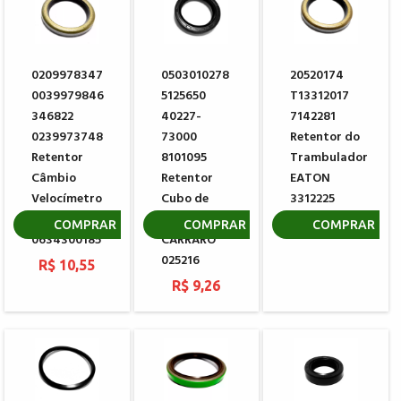
0209978347
0503010278
20520174
0039979846
5125650
T13312017
346822
40227-
7142281
0239973748
73000
Retentor do
Retentor
8101095
Trambulador
Câmbio
Retentor
EATON
Velocímetro
Cubo de
3312225
ZF
Roda
R$ 10,55
COMPRAR
COMPRAR
COMPRAR
0634300185
CARRARO
025216
R$ 10,55
R$ 9,26