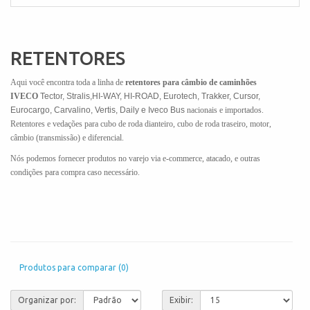
RETENTORES
Aqui você encontra toda a linha de
retentores para câmbio de caminhões
IVECO
Tector, Stralis,HI-WAY, HI-ROAD, Eurotech, Trakker, Cursor,
Eurocargo, Carvalino, Vertis, Daily e Iveco Bus
nacionais e importados.
Retentores e vedações para cubo de roda dianteiro, cubo de roda traseiro, motor,
câmbio (transmissão) e diferencial.
Nós podemos fornecer produtos no varejo via e-commerce, atacado, e outras
condições para compra caso necessário.
Produtos para comparar (0)
Organizar por:
Exibir: