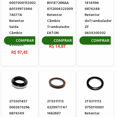
6007004153002
BH1X7288AA
1414996
A0139973946
6112004323009
6876348
7A577A
Retentor
Retentor
Retentor
Câmbio
doTrambulador
Saída
Trambulador
ZF
Câmbio
EATON
0634300302
EATON
3003867
R$ 12,86
COMPRAR
COMPRAR
COMPRAR
4300203
R$ 14,87
R$ 97,45
2T0301457
2T0311113
2T0311113
0002670296
0229971747
0750110001
6876349
1662607
Retentor