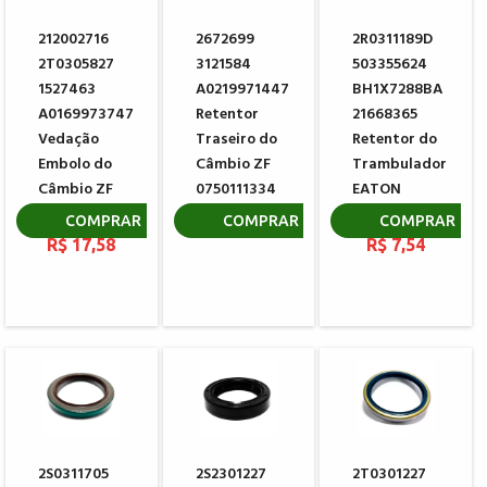
212002716
2672699
2R0311189D
2T0305827
3121584
503355624
1527463
A0219971447
BH1X7288BA
A0169973747
Retentor
21668365
Vedação
Traseiro do
Retentor do
Embolo do
Câmbio ZF
Trambulador
Câmbio ZF
0750111334
EATON
0734317150
3362069
R$ 105,83
COMPRAR
COMPRAR
COMPRAR
R$ 17,58
R$ 7,54
2S0311705
2S2301227
2T0301227