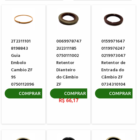
2T2311101
0069978747
0159971647
8198843
2U2311185
0119976247
Guia
0750111002
0219973047
Embolo
Retentor
Retentor de
Cambio ZF
Dianteiro
Entrada do
9S
do Câmbio
Câmbio ZF
0750112096
ZF
0734310104
0734310110
R$ 80,30
R$ 106,80
COMPRAR
COMPRAR
COMPRAR
R$ 66,17