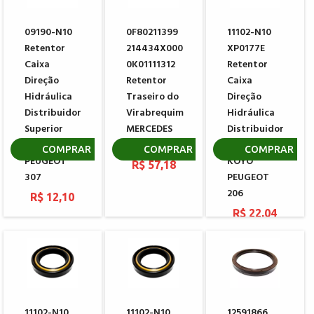
09190-N10
0F80211399
11102-N10
Retentor
214434X000
XP0177E
Caixa
0K01111312
Retentor
Direção
Retentor
Caixa
Hidráulica
Traseiro do
Direção
Distribuidor
Virabrequim
Hidráulica
Superior
MERCEDES
Distribuidor
KOYO
BENZ
Inferior
COMPRAR
COMPRAR
COMPRAR
PEUGEOT
KOYO
R$ 57,18
307
PEUGEOT
206
R$ 12,10
R$ 22,04
11102-N10
11102-N10
12591866