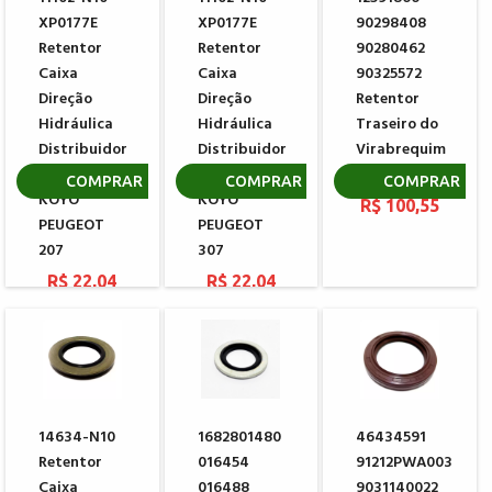
XP0177E
XP0177E
90298408
Retentor
Retentor
90280462
Caixa
Caixa
90325572
Direção
Direção
Retentor
Hidráulica
Hidráulica
Traseiro do
Distribuidor
Distribuidor
Virabrequim
Inferior
Inferior
GM
COMPRAR
COMPRAR
COMPRAR
KOYO
KOYO
R$ 100,55
PEUGEOT
PEUGEOT
207
307
R$ 22,04
R$ 22,04
14634-N10
1682801480
46434591
Retentor
016454
91212PWA003
Caixa
016488
9031140022