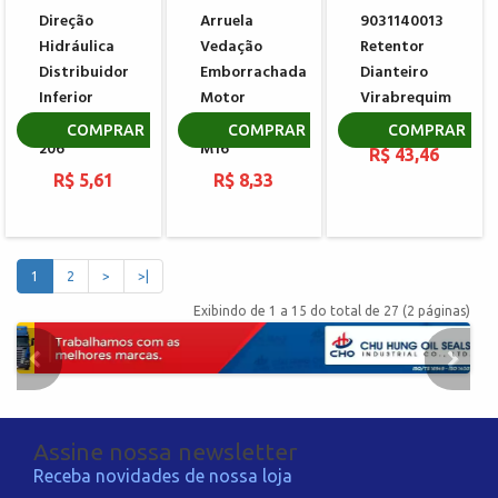
Direção
Arruela
9031140013
Hidráulica
Vedação
Retentor
Distribuidor
Emborrachada
Dianteiro
Inferior
Motor
Virabrequim
PEUGEOT
PEUGEOT
HONDA
COMPRAR
COMPRAR
COMPRAR
206
M16
R$ 43,46
R$ 5,61
R$ 8,33
1
2
>
>|
Exibindo de 1 a 15 do total de 27 (2 páginas)
Assine nossa newsletter
Receba novidades de nossa loja