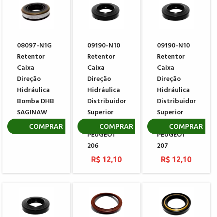
08097-N1G
09190-N10
09190-N10
Retentor
Retentor
Retentor
Caixa
Caixa
Caixa
Direção
Direção
Direção
Hidráulica
Hidráulica
Hidráulica
Bomba DHB
Distribuidor
Distribuidor
SAGINAW
Superior
Superior
KOYO
KOYO
R$ 15,24
COMPRAR
COMPRAR
COMPRAR
PEUGEOT
PEUGEOT
206
207
R$ 12,10
R$ 12,10