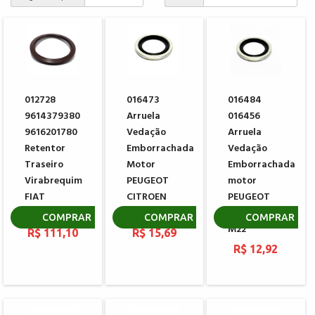
012728
016473
016484
9614379380
Arruela
016456
9616201780
Vedação
Arruela
Retentor
Emborrachada
Vedação
Traseiro
Motor
Emborrachada
Virabrequim
PEUGEOT
motor
FIAT
CITROEN
PEUGEOT
DUCATO
M24
CITROEN
COMPRAR
COMPRAR
COMPRAR
M22
R$ 111,10
R$ 15,69
R$ 12,92