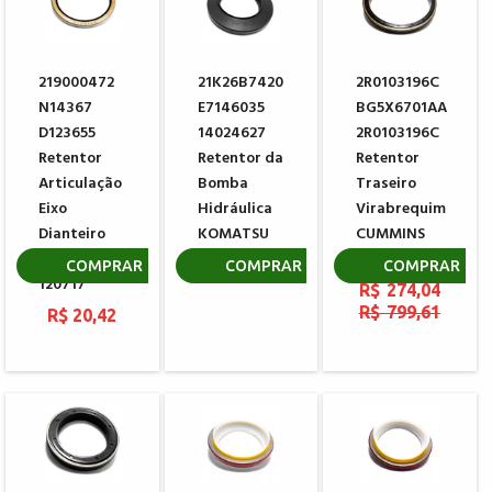
219000472
21K26B7420
2R0103196C
N14367
E7146035
BG5X6701AA
D123655
14024627
2R0103196C
Retentor
Retentor da
Retentor
Articulação
Bomba
Traseiro
Eixo
Hidráulica
Virabrequim
Dianteiro
KOMATSU
CUMMINS
CARRARO
4890833
R$ 73,93
COMPRAR
COMPRAR
COMPRAR
120717
R$ 274,04
R$ 799,61
R$ 20,42