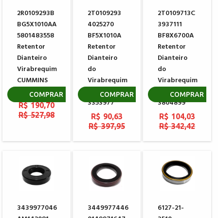
2R0109293B
2T0109293
2T0109713C
BG5X1010AA
4025270
3937111
5801483558
BF5X1010A
BF8X6700A
Retentor
Retentor
Retentor
Dianteiro
Dianteiro
Dianteiro
Virabrequim
do
do
CUMMINS
Virabrequim
Virabrequim
4890832
CUMMINS
CUMMINS
COMPRAR
COMPRAR
COMPRAR
3353977
3804899
R$ 190,70
R$ 527,98
R$ 90,63
R$ 104,03
R$ 397,95
R$ 342,42
3439977046
3449977446
6127-21-