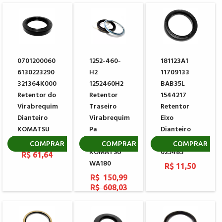
0701200060
1252-460-
181123A1
6130223290
H2
11709133
321364K000
1252460H2
BAB35L
Retentor do
Retentor
1544217
Virabrequim
Traseiro
Retentor
Dianteiro
Virabrequim
Eixo
KOMATSU
Pa
Dianteiro
4D105
Carregadeira
CARRARO
COMPRAR
COMPRAR
COMPRAR
KOMATSU
025485
R$ 61,64
WA180
R$ 11,50
R$ 150,99
R$ 608,03