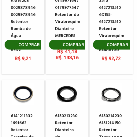
AM142081
0149971647
3510
0029878446
0179977547
6127213510
0029978446
Retentor do
6D155-
Retentor
Virabrequim
6127213510
Bomba de
Dianteiro
Retentor
Água
MERCEDES
Virabrequim
MERCEDES
BENZ
Dianteiro
COMPRAR
COMPRAR
COMPRAR
BENZ
KOMATSU
R$ 41,18
R$ 148,16
R$ 9,21
R$ 92,72
6141211332
6150213230
6150214230
1691663
Retentor
6151214150
Retentor
Dianteiro
Retentor