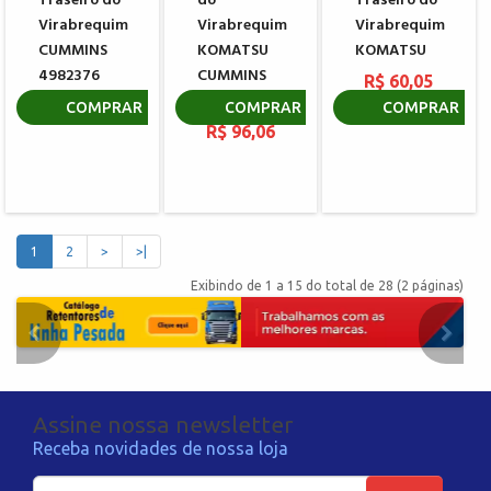
Traseiro do
do
Traseiro do
Virabrequim
Virabrequim
Virabrequim
CUMMINS
KOMATSU
KOMATSU
4982376
CUMMINS
R$ 60,05
NT855A
R$ 241,17
COMPRAR
COMPRAR
COMPRAR
R$ 96,06
1
2
>
>|
Exibindo de 1 a 15 do total de 28 (2 páginas)
Assine nossa newsletter
Receba novidades de nossa loja