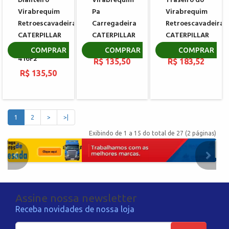
Dianteiro
Virabrequim
Traseiro do
Virabrequim
Pa
Virabrequim
Retroescavadeira
Carregadeira
Retroescavadeira
CATERPILLAR
CATERPILLAR
CATERPILLAR
416D 416E
924G
416D
COMPRAR
COMPRAR
COMPRAR
416F2
R$ 135,50
R$ 183,52
R$ 135,50
1
2
>
>|
Exibindo de 1 a 15 do total de 27 (2 páginas)
Assine nossa newsletter
Receba novidades de nossa loja