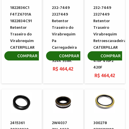
1822836C1
232-7449
232-7449
F4TZ6701A
2327449
2327449
1822834C91
Retentor
Retentor
Retentor
Traseiro do
Traseiro
Traseiro do
Virabrequim
Virabrequim
Virabrequim
Pa
Retroescavadeira
CATERPILLAR
Carregadeira
CATERPILLAR
CATERPILLAR
416D 416E
R$ 508,78
COMPRAR
COMPRAR
COMPRAR
924K 938K
416F 416F2
420F
R$ 464,42
R$ 464,42
2415361
2W4037
300278