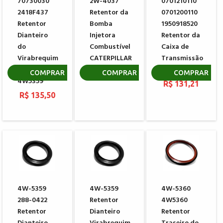
70730030
2W-4037
0701210110
2418F437
Retentor da
0701200110
Retentor
Bomba
1950918520
Dianteiro
Injetora
Retentor da
do
Combustível
Caixa de
Virabrequim
CATERPILLAR
Transmissão
PERKINS
KOMATSU
R$ 25,25
COMPRAR
COMPRAR
COMPRAR
4W5359
R$ 131,21
R$ 135,50
4W-5359
4W-5359
4W-5360
288-0422
Retentor
4W5360
Retentor
Dianteiro
Retentor