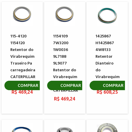
115-4120
1154109
1425867
1154120
7W3200
H1425867
Retentor do
1W0036
4W8133
Virabrequim
9L7188
Retentor
Traseiro Pa
9L9077
Dianteiro
carregadeira
Retentor do
do
CATERPILLAR
Virabrequim
Virabrequim
938F 938G
Traseiro
CATERPILLAR
COMPRAR
COMPRAR
COMPRAR
CATERPILLAR
R$ 469,24
R$ 608,25
R$ 469,24