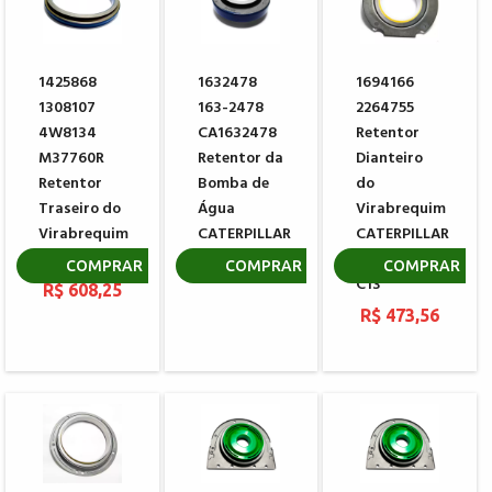
1425868
1632478
1694166
1308107
163-2478
2264755
4W8134
CA1632478
Retentor
M37760R
Retentor da
Dianteiro
Retentor
Bomba de
do
Traseiro do
Água
Virabrequim
Virabrequim
CATERPILLAR
CATERPILLAR
CATERPILLAR
C11 / C12 /
R$ 324,25
COMPRAR
COMPRAR
COMPRAR
C13
R$ 608,25
R$ 473,56