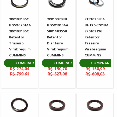
2R0103196C
2R0109293B
2T2103085A
BG5X6701AA
BG5X1010AA
BH1X6K701BA
2R0103196C
5801483558
2R0103196
Retentor
Retentor
Retentor
Traseiro
Dianteiro
Traseiro
Virabrequim
Virabrequim
Virabrequim
CUMMINS
CUMMINS
CUMMINS
4890833
4890832
5259499
COMPRAR
COMPRAR
COMPRAR
R$ 274,04
R$ 190,70
R$ 150,99
R$ 799,61
R$ 527,98
R$ 608,03