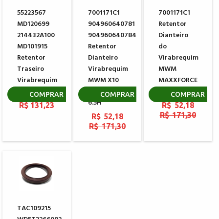
55223567
7001171C1
7001171C1
MD120699
904960640781
Retentor
214432A100
904960640784
Dianteiro
MD101915
Retentor
do
Retentor
Dianteiro
Virabrequim
Traseiro
Virabrequim
MWM
Virabrequim
MWM X10
MAXXFORCE
MITSUBISHI
4.3H X10
4.8H 7.2H
COMPRAR
COMPRAR
COMPRAR
6.5H
R$ 131,23
R$ 52,18
R$ 171,30
R$ 52,18
R$ 171,30
TAC109215