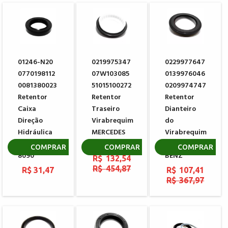
01246-N20
0219975347
0229977647
0770198112
07W103085
0139976046
0081380023
51015100272
0209974747
Retentor
Retentor
Retentor
Caixa
Traseiro
Dianteiro
Direção
Virabrequim
do
Hidráulica
MERCEDES
Virabrequim
Sem Fim ZF
BENZ MAN
MERCEDES
COMPRAR
COMPRAR
COMPRAR
8090
BENZ
R$ 132,54
R$ 454,87
R$ 31,47
R$ 107,41
R$ 367,97