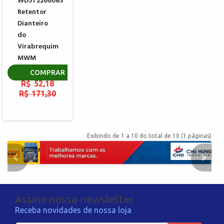
WD5T2266083
Retentor
Dianteiro
do
Virabrequim
MWM
904960640782
COMPRAR
R$ 52,18
R$ 171,30
Exibindo de 1 a 10 do total de 10 (1 páginas)
Assine nossa newsletter
Receba novidades de nossa loja