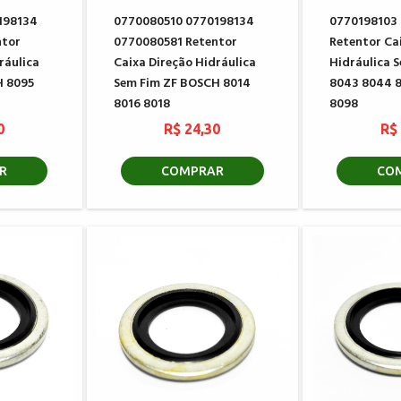
198134
0770080510 0770198134
0770198103
ntor
0770080581 Retentor
Retentor Ca
ráulica
Caixa Direção Hidráulica
Hidráulica 
H 8095
Sem Fim ZF BOSCH 8014
8043 8044 8
8016 8018
8098
0
R$ 24,30
R$
R
COMPRAR
CO