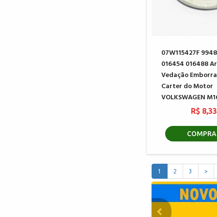
07W115427F 9948
016454 016488 Ar
Vedação Emborra
Carter do Motor
VOLKSWAGEN M1
R$ 8,3
COMPRA
1
2
3
>