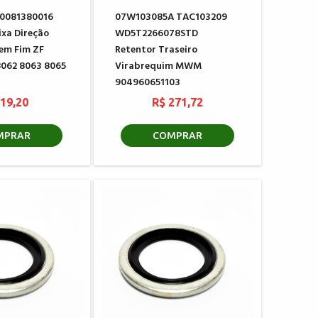
 0081380016
07W103085A TAC103209
ixa Direção
WD5T2266078STD
Sem Fim ZF
Retentor Traseiro
062 8063 8065
Virabrequim MWM
904960651103
 19,20
R$ 271,72
MPRAR
COMPRAR