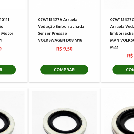
10111
07W115427A Arruela
07W115427
ão
Vedação Emborrachada
Arruela Ved
 Motor
Sensor Pressão
Emborrach
4
VOLKSWAGEN D08 M18
MAN VOLKS
M22
9
R$ 9,50
R$
R
COMPRAR
CO