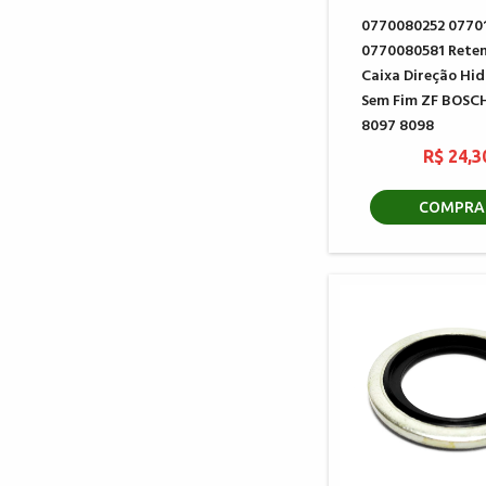
0770080252 0770
0770080581 Rete
Caixa Direção Hid
Sem Fim ZF BOSC
8097 8098
R$ 24,3
COMPRA