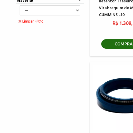
Retentor Traseir
Material
Virabrequim do 
CUMMINS L10
Limpar Filtro
R$ 1.309
COMPRA