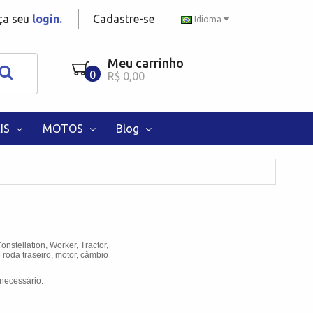
aça seu
login.
Cadastre-se
Idioma
Meu carrinho
0
R$ 0,00
IS
MOTOS
Blog
onstellation
, Worker, Tractor,
roda traseiro, motor, câmbio
necessário.