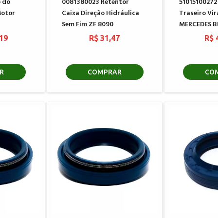
o do
0081380023 Retentor
51015100272
Motor
Caixa Direção Hidráulica
Traseiro Vi
Sem Fim ZF 8090
MERCEDES 
,19
R$ 31,47
R$ 
R
COMPRAR
CO