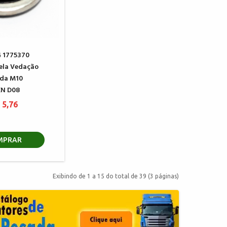
 1775370
ela Vedação
da M10
N D08
 5,76
MPRAR
Exibindo de 1 a 15 do total de 39 (3 páginas)