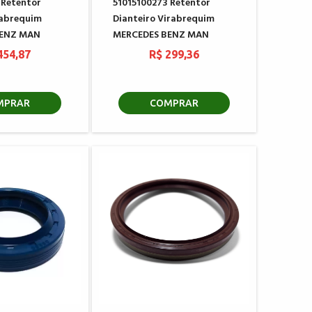
 Retentor
51015100273 Retentor
rabrequim
Dianteiro Virabrequim
BENZ MAN
MERCEDES BENZ MAN
454,87
R$ 299,36
MPRAR
COMPRAR