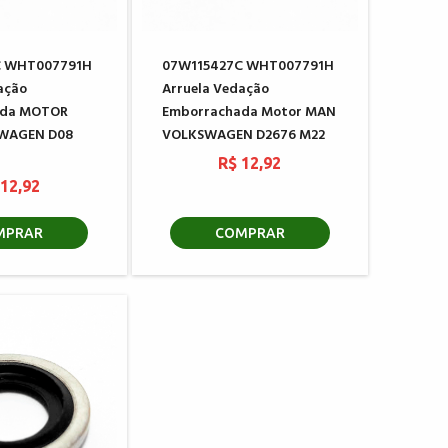
C WHT007791H
07W115427C WHT007791H
ação
Arruela Vedação
ada MOTOR
Emborrachada Motor MAN
WAGEN D08
VOLKSWAGEN D2676 M22
R$ 12,92
 12,92
MPRAR
COMPRAR