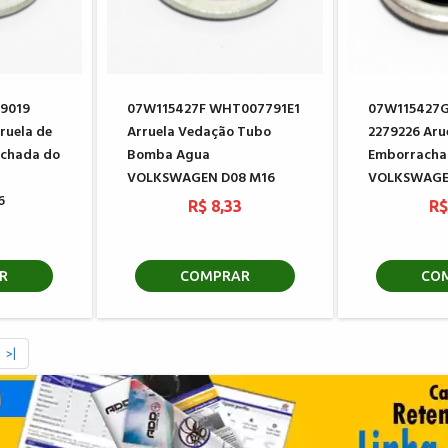
9019
07W115427F WHT007791E1
07W115427G
ruela de
Arruela Vedação Tubo
2279226 Aru
chada do
Bomba Agua
Emborracha
VOLKSWAGEN D08 M16
VOLKSWAGE
6
R$ 8,33
R$
3
R
COMPRAR
CO
>|