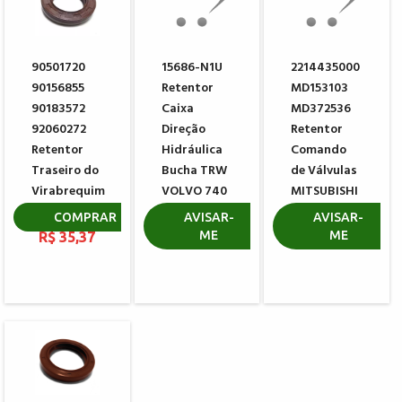
90501720
15686-N1U
2214435000
90156855
Retentor
MD153103
90183572
Caixa
MD372536
92060272
Direção
Retentor
Retentor
Hidráulica
Comando
Traseiro do
Bucha TRW
de Válvulas
Virabrequim
VOLVO 740
MITSUBISHI
GM
760 780
HYUNDAI
COMPRAR
AVISAR-
AVISAR-
ME
ME
R$ 35,37
R$ 43,96
R$ 46,02