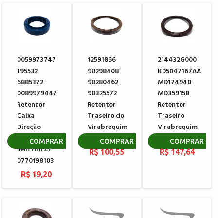
0059973747
12591866
214432G000
195532
90298408
K05047167AA
6885372
90280462
MD174940
0089979447
90325572
MD359158
Retentor
Retentor
Retentor
Caixa
Traseiro do
Traseiro
Direção
Virabrequim
Virabrequim
Hidráulica
GM
MITSUBISHI
COMPRAR
COMPRAR
COMPRAR
Sem Fim ZF
R$ 100,55
R$ 147,64
0770198103
R$ 19,20