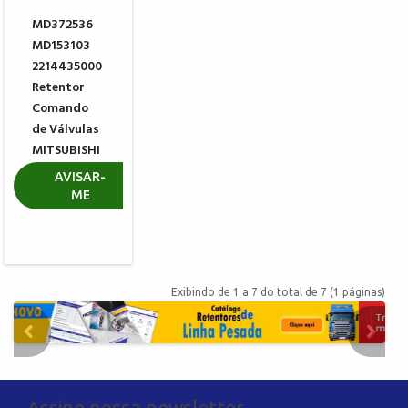
MD372536
MD153103
2214435000
Retentor
Comando
de Válvulas
MITSUBISHI
HYUNDAI
AVISAR-
ME
R$ 34,60
Exibindo de 1 a 7 do total de 7 (1 páginas)
Assine nossa newsletter