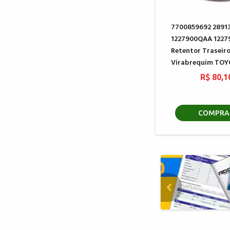
7700859692 2891
1227900QAA 122
Retentor Traseir
Virabrequim TO
R$ 80,1
COMPRA