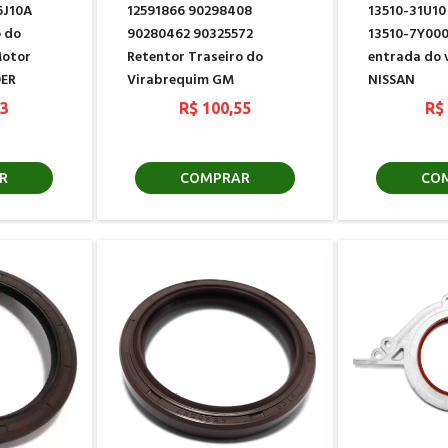
6J10A
12591866 90298408
13510-31U10
o do
90280462 90325572
13510-7Y000
Motor
Retentor Traseiro do
entrada do 
DER
Virabrequim GM
NISSAN
53
R$ 100,55
R$
R
COMPRAR
CO