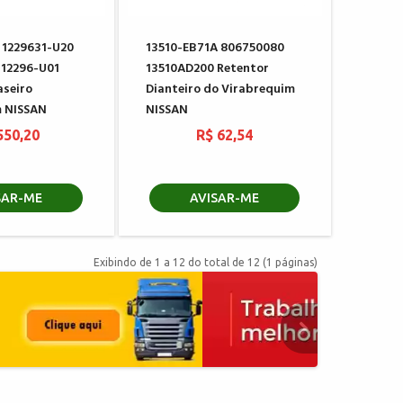
 1229631-U20
13510-EB71A 806750080
 12296-U01
13510AD200 Retentor
aseiro
Dianteiro do Virabrequim
m NISSAN
NISSAN
550,20
R$ 62,54
SAR-ME
AVISAR-ME
Exibindo de 1 a 12 do total de 12 (1 páginas)