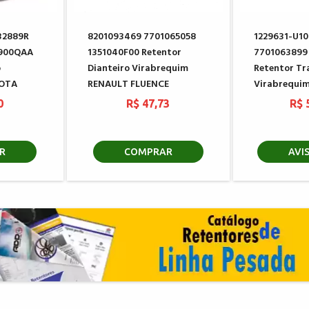
32889R
8201093469 7701065058
1229631-U10
7900QAA
1351040F00 Retentor
7701063899
o
Dianteiro Virabrequim
Retentor Tr
YOTA
RENAULT FLUENCE
Virabrequi
0
R$ 47,73
R$ 
R
COMPRAR
AVI