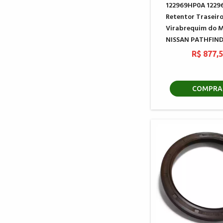
122969HP0A 1229
Retentor Traseir
Virabrequim do 
NISSAN PATHFIN
R$ 877,
COMPRA