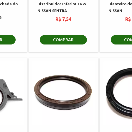
chada do
Distribuidor Inferior TRW
Dianteiro d
NISSAN SENTRA
NISSAN
6
R$ 7,54
R$
3
R
COMPRAR
CO