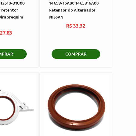
 13510-31U00
14658-16A00 1465816A00
 retentor
Retentor do Alternador
virabrequim
NISSAN
R$ 33,32
 27,83
MPRAR
COMPRAR