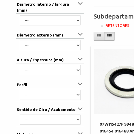
Diametro Interno / largura
(mm)
Subdepartam
RETENTORES
Diametro externo (mm)
Altura / Espessura (mm)
Perfil
Sentido de Giro / Acabamento
07W115427F 9948
016454 016488 Ar