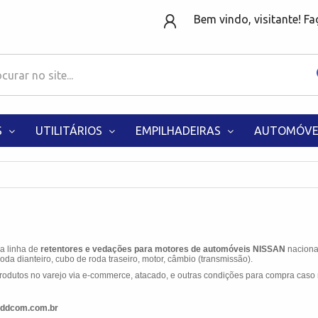
Bem vindo, visitante! F
S
UTILITÁRIOS
EMPILHADEIRAS
AUTOMÓVE
 a linha de
retentores e vedações para motores de automóveis NISSAN
naciona
da dianteiro, cubo de roda traseiro, motor, câmbio (transmissão).
odutos no varejo via e-commerce, atacado, e outras condições para compra caso 
ddcom.com.br