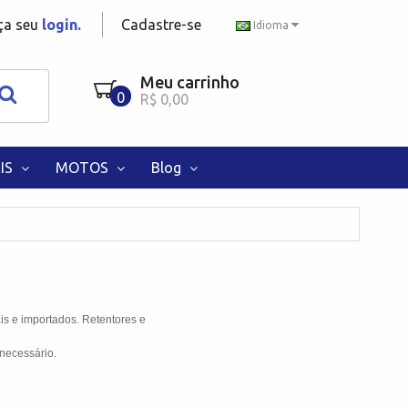
aça seu
login.
Cadastre-se
Idioma
Meu carrinho
0
R$ 0,00
IS
MOTOS
Blog
is e importados. Retentores e
necessário.