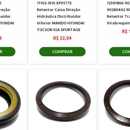
E
11102-N10 XP0177E
12591866 9
ireção
Retentor Caixa Direção
90280462 9
buidor
Hidráulica Distribuidor
Retentor Tr
HYUNDAI
Inferior MANDO HYUNDAI
Virabrequi
TUCSON KIA SPORTAGE
R$ 
4
R$ 22,04
R
COMPRAR
CO