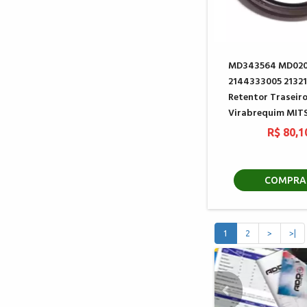
MD343564 MD02
2144333005 2132
Retentor Traseir
Virabrequim MIT
R$ 80,1
COMPRA
1
2
>
>|