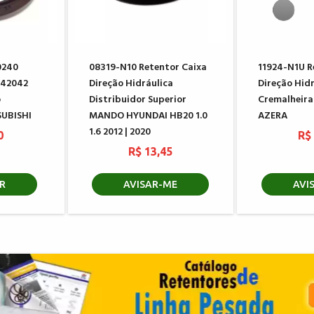
0240
08319-N10 Retentor Caixa
11924-N1U R
142042
Direção Hidráulica
Direção Hid
o
Distribuidor Superior
Cremalheir
SUBISHI
MANDO HYUNDAI HB20 1.0
AZERA
1.6 2012 | 2020
0
R$
R$ 13,45
R
AVISAR-ME
AVI