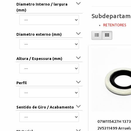
Diametro Interno / largura
(mm)
Subdepartam
RETENTORES
Diametro externo (mm)
Altura / Espessura (mm)
Perfil
Sentido de Giro / Acabamento
07W115427H 1373
2V5311499 Arruel