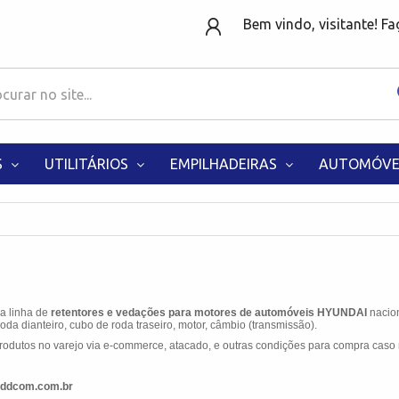
Bem vindo, visitante! F
S
UTILITÁRIOS
EMPILHADEIRAS
AUTOMÓVE
 a linha de
retentores e vedações para motores de automóveis HYUNDAI
nacio
da dianteiro, cubo de roda traseiro, motor, câmbio (transmissão).
odutos no varejo via e-commerce, atacado, e outras condições para compra caso 
ddcom.com.br