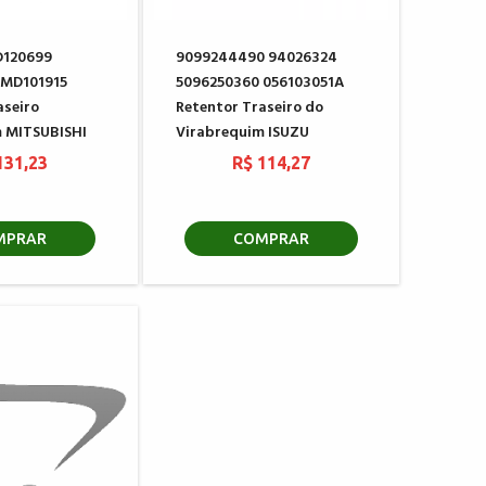
D120699
9099244490 94026324
 MD101915
5096250360 056103051A
aseiro
Retentor Traseiro do
 MITSUBISHI
Virabrequim ISUZU
131,23
R$ 114,27
MPRAR
COMPRAR