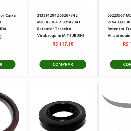
or Caixa
2132142042 55267742
55223567 M
a
MD343364 2132142041
214432A100
NDAI
Retentor Traseiro
Retentor Tr
Virabrequim MITSUBISHI
Virabrequim
6
R$ 117,18
R$ 
R
COMPRAR
CO