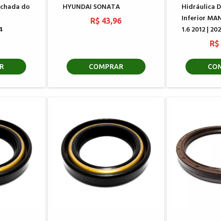
chada do
HYUNDAI SONATA
Hidráulica D
Inferior MA
R$ 43,96
4
1.6 2012 | 20
6
R$
R
COMPRAR
CO