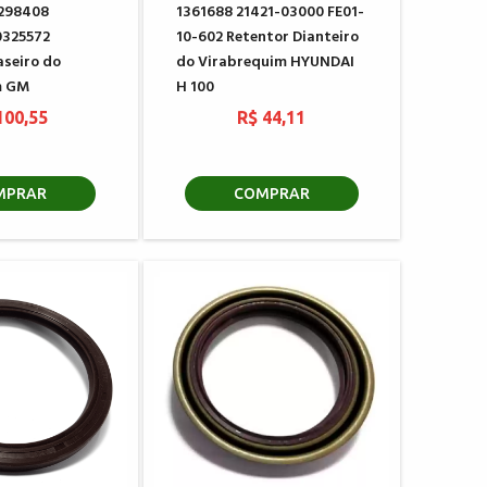
0298408
1361688 21421-03000 FE01-
0325572
10-602 Retentor Dianteiro
aseiro do
do Virabrequim HYUNDAI
m GM
H 100
100,55
R$ 44,11
MPRAR
COMPRAR