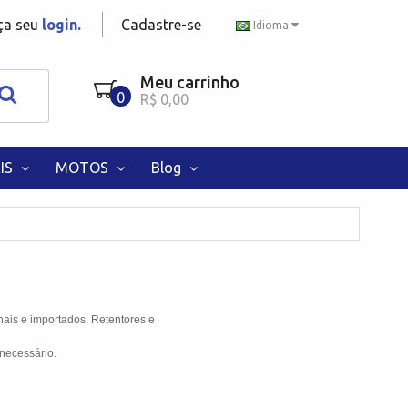
aça seu
login.
Cadastre-se
Idioma
Meu carrinho
0
R$ 0,00
IS
MOTOS
Blog
nais e importados. Retentores e
necessário.