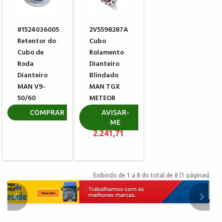
81524036005
2V5598287A
Retentor do
Cubo
Cubo de
Rolamento
Roda
Dianteiro
Dianteiro
Blindado
MAN V9-
MAN TGX
50/60
METEOR
VOK-09
R$ 320,50
COMPRAR
AVISAR-
ME
R$
2.241,71
Exibindo de 1 a 8 do total de 8 (1 páginas)