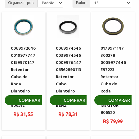
Organizar por:
Exibir:
0069972646
0069974546
0179971147
0019977747
0039974546
300278
0159970147
0009976447
0009977446
Retentor
06562890113
E97223
Cubo de
Retentor
Retentor
Roda
Cubo
Cubo de
Dianteiro
Dianteiro
Roda
MERITOR
MERCEDES
Traseiro
COMPRAR
COMPRAR
COMPRAR
806512
BENZ
MERITOR
806520
R$ 31,55
R$ 78,31
R$ 79,99