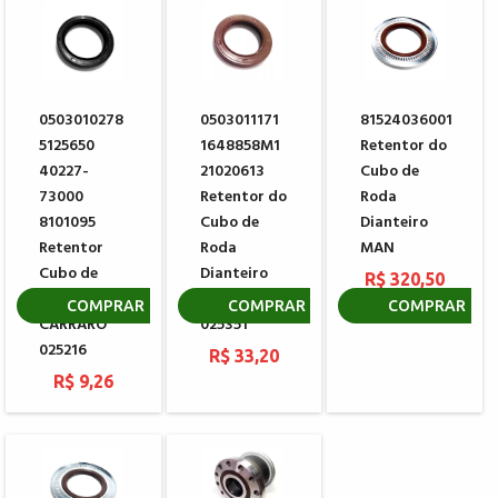
0503010278
0503011171
81524036001
5125650
1648858M1
Retentor do
40227-
21020613
Cubo de
73000
Retentor do
Roda
8101095
Cubo de
Dianteiro
Retentor
Roda
MAN
Cubo de
Dianteiro
R$ 320,50
Roda
CARRARO
COMPRAR
COMPRAR
COMPRAR
CARRARO
025351
025216
R$ 33,20
R$ 9,26