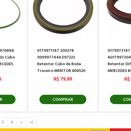
9976848
0179971147 300278
0179973147
 do Cubo
0009977446 E97223
A017997304
ERCEDES
Retentor Cubo de Roda
Retentor Dif
Traseiro MERITOR 806520
MERCEDES B
1
R$ 79,99
R$
R
COMPRAR
CO
5
6
>
>|