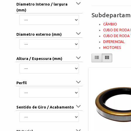
Diametro Interno / largura
(mm)
Subdepartam
CÂMBIO
CUBO DE RODA 
Diametro externo (mm)
CUBO DE RODA 
DIFERENCIAL
MOTORES
Altura / Espessura (mm)
Perfil
Sentido de Giro / Acabamento