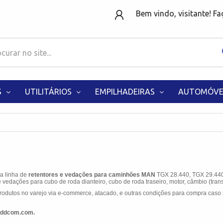
Bem vindo, visitante! F
S
UTILITÁRIOS
EMPILHADEIRAS
AUTOMÓVE
 a linha de
retentores e vedações para caminhões MAN
TGX 28.440, TGX 29.440
 vedações para cubo de roda dianteiro, cubo de roda traseiro, motor, câmbio (trans
odutos no varejo via e-commerce, atacado, e outras condições para compra caso 
ddcom.com.