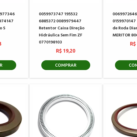
9977346
0059973747 195532
0069972646
974147
6885372 0089979447
0159970147 
o S
Retentor Caixa Direção
de Roda Dia
Hidráulica Sem Fim ZF
MERITOR 80
0770198103
3
R$
R$ 19,20
R
COMPRAR
CO