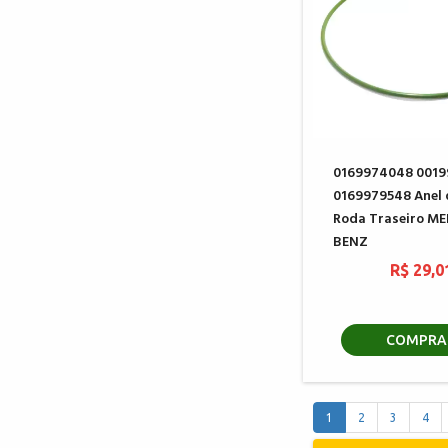
0169974048 001
0169979548 Anel
Roda Traseiro M
BENZ
R$ 29,0
COMPRA
1
2
3
4