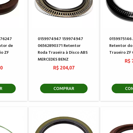
976247
0159974947 159974947
0159975146
tor de
06562890371 Retentor
Retentor do
io ZF
Roda Traseira à Disco ABS
Traseiro ZF
MERCEDES BENZ
R$ 
80
R$ 204,07
R
COMPRAR
CO