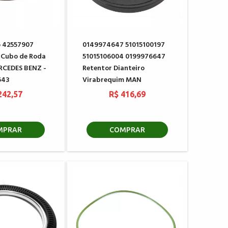
 42557907
0149974647 51015100197
 Cubo de Roda
51015106004 0199976647
RCEDES BENZ -
Retentor Dianteiro
643
Virabrequim MAN
242,57
R$ 416,69
MPRAR
COMPRAR