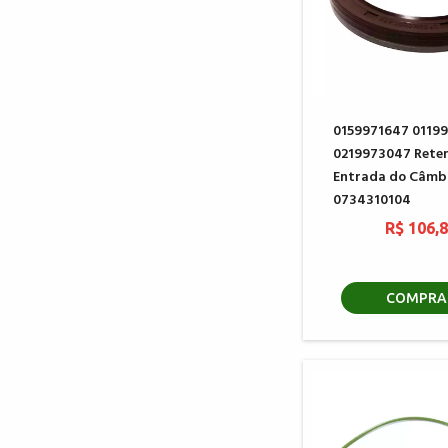
0159971647 0119
0219973047 Reten
Entrada do Câmb
0734310104
R$ 106,
COMPRA