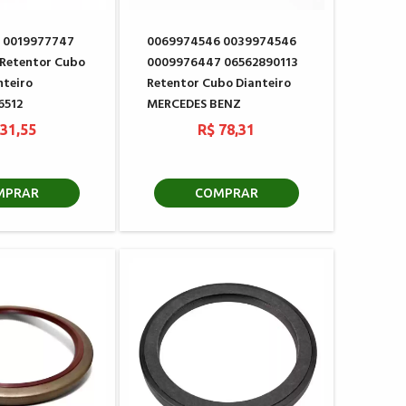
 0019977747
0069974546 0039974546
Retentor Cubo
0009976447 06562890113
nteiro
Retentor Cubo Dianteiro
6512
MERCEDES BENZ
 31,55
R$ 78,31
MPRAR
COMPRAR