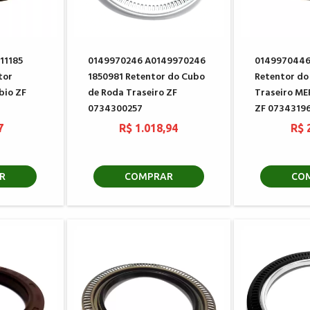
11185
0149970246 A0149970246
0149970446
tor
1850981 Retentor do Cubo
Retentor do
bio ZF
de Roda Traseiro ZF
Traseiro ME
0734300257
ZF 0734319
7
R$ 1.018,94
R$ 
R
COMPRAR
CO