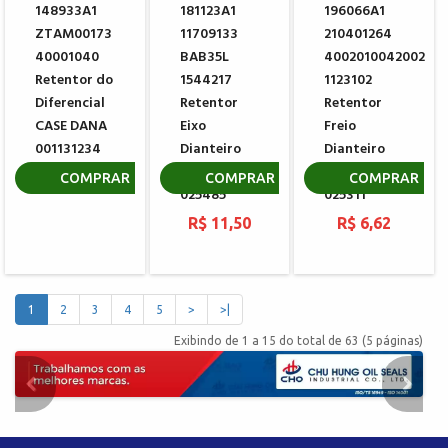
148933A1
181123A1
196066A1
ZTAM00173
11709133
210401264
40001040
BAB35L
4002010042002
Retentor do
1544217
1123102
Diferencial
Retentor
Retentor
CASE DANA
Eixo
Freio
001131234
Dianteiro
Dianteiro
CARRARO
CARRARO
R$ 58,59
COMPRAR
COMPRAR
COMPRAR
025485
025311
R$ 11,50
R$ 6,62
1
2
3
4
5
>
>|
Exibindo de 1 a 15 do total de 63 (5 páginas)