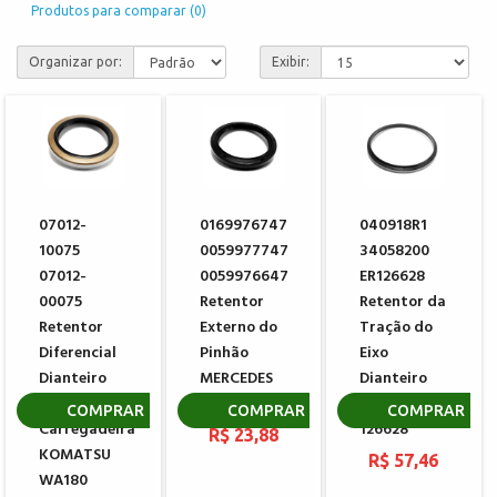
Produtos para comparar (0)
Organizar por:
Exibir:
07012-
0169976747
040918R1
10075
0059977747
34058200
07012-
0059976647
ER126628
00075
Retentor
Retentor da
Retentor
Externo do
Tração do
Diferencial
Pinhão
Eixo
Dianteiro
MERCEDES
Dianteiro
Pa
BENZ
CARRARO
COMPRAR
COMPRAR
COMPRAR
Carregadeira
126628
R$ 23,88
KOMATSU
R$ 57,46
WA180