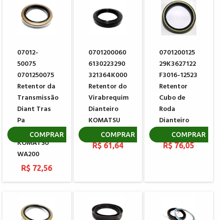
07012-
0701200060
0701200125
50075
6130223290
29K3627122
0701250075
321364K000
F3016-12523
Retentor da
Retentor do
Retentor
Transmissão
Virabrequim
Cubo de
Diant Tras
Dianteiro
Roda
Pa
KOMATSU
Dianteiro
Carregadeira
4D105
CATERPILLAR
COMPRAR
COMPRAR
COMPRAR
KOMATSU
R$ 61,64
R$ 76,05
WA200
R$ 72,56