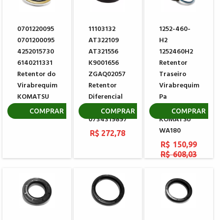
0701220095
11103132
1252-460-
0701200095
AT322109
H2
4252015730
AT321556
1252460H2
6140211331
K9001656
Retentor
Retentor do
ZGAQ02057
Traseiro
Virabrequim
Retentor
Virabrequim
KOMATSU
Diferencial
Pa
ZF
Carregadeira
R$ 81,10
COMPRAR
COMPRAR
COMPRAR
0734319897
KOMATSU
WA180
R$ 272,78
R$ 150,99
R$ 608,03