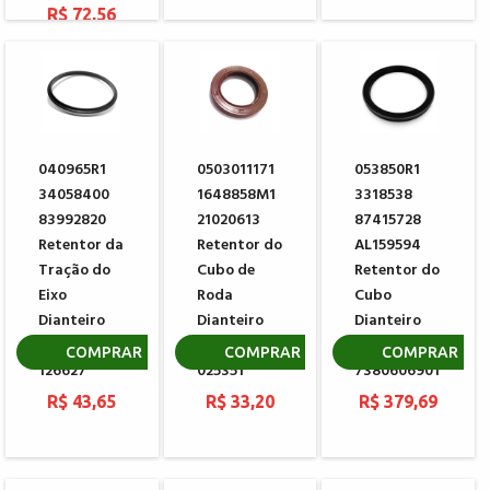
R$ 72,56
040965R1
0503011171
053850R1
34058400
1648858M1
3318538
83992820
21020613
87415728
Retentor da
Retentor do
AL159594
Tração do
Cubo de
Retentor do
Eixo
Roda
Cubo
Dianteiro
Dianteiro
Dianteiro
Carraro
CARRARO
DANA
COMPRAR
COMPRAR
COMPRAR
126627
025351
7380606901
R$ 43,65
R$ 33,20
R$ 379,69