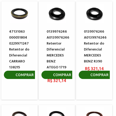
47131063
0139976246
0139976246
000051804
A0139976246
A0139976246
0229971247
Retentor
Retentor do
Retentor do
Diferencial
Diferencial
Diferencial
MERCEDES
MERCEDES
CARRARO
BENZ
BENZ R390
138215
ATEGO 1719
R$ 321,14
2429 3030
R$ 98,91
COMPRAR
COMPRAR
COMPRAR
R$ 321,14