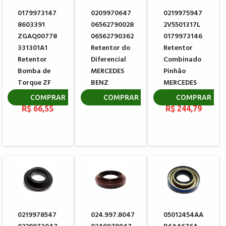
0179973147
0209970647
0219975947
8603391
06562790028
2V5501317L
ZGAQ00778
06562790362
0179973146
331301A1
Retentor do
Retentor
Retentor
Diferencial
Combinado
Bomba de
MERCEDES
Pinhão
Torque ZF
BENZ
MERCEDES
0634311837
BENZ | MAN
R$ 105,35
COMPRAR
COMPRAR
COMPRAR
R$ 66,55
R$ 244,79
0219978547
024.997.8047
05012454AA