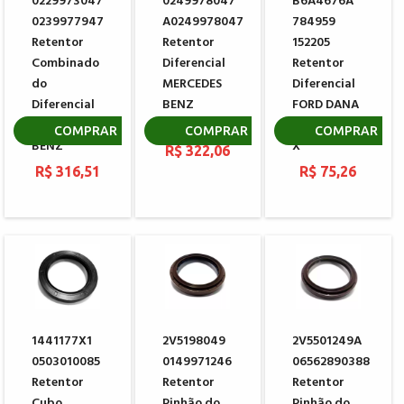
0229973047
0249978047
B6A4676A
0239977947
A0249978047
784959
Retentor
Retentor
152205
Combinado
Diferencial
Retentor
do
MERCEDES
Diferencial
Diferencial
BENZ
FORD DANA
MERCEDES
ACCELO 915
BA401484-
COMPRAR
COMPRAR
COMPRAR
BENZ
X
R$ 322,06
R$ 316,51
R$ 75,26
1441177X1
2V5198049
2V5501249A
0503010085
0149971246
06562890388
Retentor
Retentor
Retentor
Cubo
Pinhão do
Pinhão do