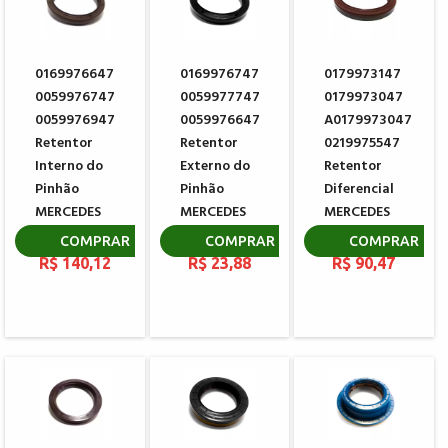
0169976647
0169976747
0179973147
0059976747
0059977747
0179973047
0059976947
0059976647
A0179973047
Retentor
Retentor
0219975547
Interno do
Externo do
Retentor
Pinhão
Pinhão
Diferencial
MERCEDES
MERCEDES
MERCEDES
BENZ
BENZ
BENZ
COMPRAR
COMPRAR
COMPRAR
R$ 140,12
R$ 23,88
R$ 90,47