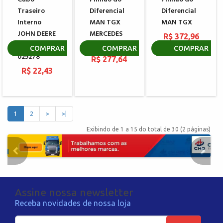
Traseiro
Diferencial
Diferencial
Interno
MAN TGX
MAN TGX
JOHN DEERE
MERCEDES
R$ 372,96
CARRARO
AXOR
COMPRAR
COMPRAR
COMPRAR
025278
R$ 277,64
R$ 22,43
1
2
>
>|
Exibindo de 1 a 15 do total de 30 (2 páginas)
Assine nossa newsletter
Receba novidades de nossa loja