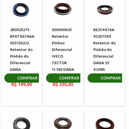
2RD525275
500090625
BE2Y4676A
BF6T4676AA
Retentor
93257594
503120223
Pinhao
Retentor do
Retentor do
Diferencial
Pinhão do
Pinhão do
IVECO
Diferencial
Diferencial
TECTOR
DANA 35
DANA
11.190 DANA
43085
46411-1
127591
R$ 84,50
COMPRAR
COMPRAR
COMPRAR
R$ 199,90
R$ 205,85