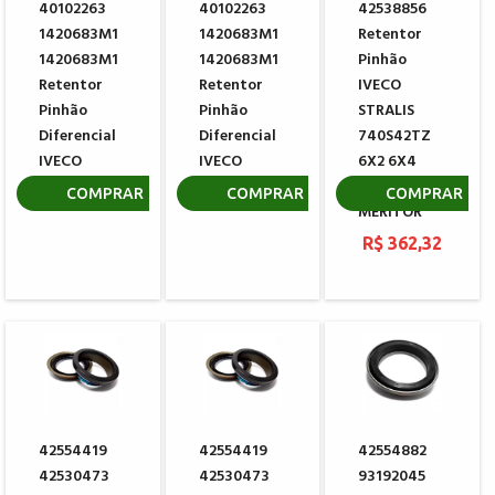
40102263
40102263
42538856
1420683M1
1420683M1
Retentor
1420683M1
1420683M1
Pinhão
Retentor
Retentor
IVECO
Pinhão
Pinhão
STRALIS
Diferencial
Diferencial
740S42TZ
IVECO
IVECO
6X2 6X4
EIXOS
R$ 154,55
R$ 94,18
COMPRAR
COMPRAR
COMPRAR
MERITOR
R$ 362,32
42554419
42554419
42554882
42530473
42530473
93192045