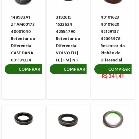
148933A1
3192615
40101623
ZTAM00173
1523634
40101620
40001040
42554790
42129137
Retentor do
Retentor do
42003978
Diferencial
Diferencial
Retentor do
CASE DANA
VOLVO FH |
Pinhão do
001131234
FL | FM | NH
Diferencial
IVECO
R$ 58,59
R$ 451,63
COMPRAR
COMPRAR
COMPRAR
R$ 341,41