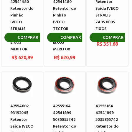
42541480
42541480
Retentor
Retentor do
Retentor do
Saída IVECO
Pinhão
Pinhão
STRALIS
IVECO
IVECO
740S 800S
STRALIS
TECTOR
EIXOS
740S 800S
EUROCARGO
MERITOR
COMPRAR
COMPRAR
COMPRAR
EIXOS
EIXOS
R$ 351,68
MERITOR
MERITOR
R$ 620,99
R$ 620,99
42554882
42555164
42555164
93192045
42541899
42541899
Retentor
5035855742
5035855742
Saída IVECO
Retentor do
Retentor do