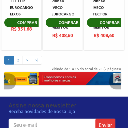
TECTOR
Pinhão
Pinhão
EUROCARGO
IVECO
IVECO
EIXOS
EUROCARGO
TECTOR
MERITOR
EIXOS
EIXOS
COMPRAR
COMPRAR
COMPRAR
MERITOR
MERITOR
R$ 351,68
R$ 408,60
R$ 408,60
1
2
>
>|
Exibindo de 1 a 15 do total de 28 (2 páginas)
Assine nossa newsletter
Receba novidades de nossa loja
Enviar