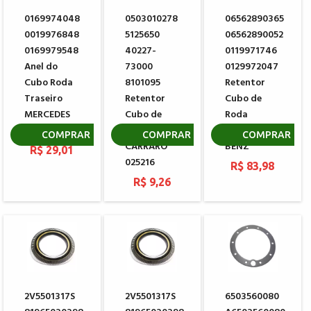
0169974048
0503010278
06562890365
0019976848
5125650
06562890052
0169979548
40227-
0119971746
Anel do
73000
0129972047
Cubo Roda
8101095
Retentor
Traseiro
Retentor
Cubo de
MERCEDES
Cubo de
Roda
BENZ
Roda
MERCEDES
COMPRAR
COMPRAR
COMPRAR
CARRARO
BENZ
R$ 29,01
025216
R$ 83,98
R$ 9,26
2V5501317S
2V5501317S
6503560080