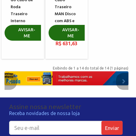
do Cubo de
Cubo
Roda
Traseiro
Traseiro
MAN Disco
Interno
com ABS e
MAN
sensor 100
AVISAR-
AVISAR-
Furos
ME
ME
R$ 278,57
R$ 631,63
Exibindo de 1 a 14 do total de 14 (1 páginas)
Assine nossa newsletter
Receba novidades de nossa loja
Enviar