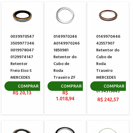
0039970547
0149970246
0149970446
3509977346
A0149970246
42557907
0019978047
1850981
Retentor do
0129974147
Retentor do
Cubo de
Retentor
Cubo de
Roda
Freio Eixo S
Roda
Traseiro
MERCEDES
Traseiro ZF
MERCEDES
BENZ
0734300257
BENZ - ZF
COMPRAR
COMPRAR
COMPRAR
0734319643
R$ 20,13
R$
1.018,94
R$ 242,57