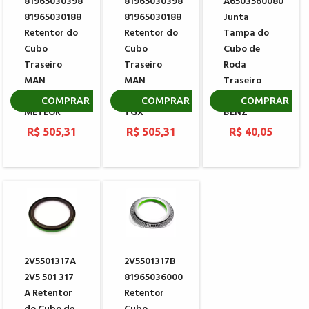
81965030398
81965030398
A6503560080
81965030188
81965030188
Junta
Retentor do
Retentor do
Tampa do
Cubo
Cubo
Cubo de
Traseiro
Traseiro
Roda
MAN
MAN
Traseiro
VOLKSWAGEN
VOLKSWAGEN
MERCEDES
COMPRAR
COMPRAR
COMPRAR
METEOR
TGX
BENZ
R$ 505,31
R$ 505,31
R$ 40,05
2V5501317A
2V5501317B
2V5 501 317
81965036000
A Retentor
Retentor