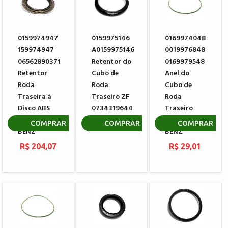
0159974947
0159975146
0169974048
159974947
A0159975146
0019976848
06562890371
Retentor do
0169979548
Retentor
Cubo de
Anel do
Roda
Roda
Cubo de
Traseira à
Traseiro ZF
Roda
Disco ABS
0734319644
Traseiro
MERCEDES
MERCEDES
R$ 783,87
COMPRAR
COMPRAR
COMPRAR
BENZ
BENZ
R$ 204,07
R$ 29,01