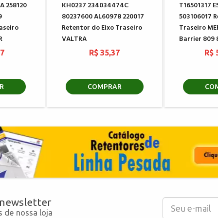
A 258120
KH0237 234034474C
T16501317 
9
80237600 AL60978 220017
503106017 R
aseiro
Retentor do Eixo Traseiro
Traseiro ME
R
VALTRA
Barrier 809
67
R$ 35,37
R$ 
R
COMPRAR
CO
 newsletter
 de nossa loja