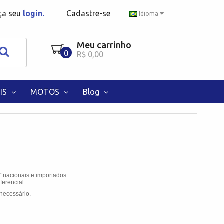
aça seu
login.
Cadastre-se
Idioma
Meu carrinho
0
R$ 0,00
IS
MOTOS
Blog
T
nacionais e importados.
ferencial.
necessário.