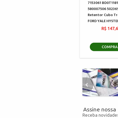
7153061 BD0T1181
580007506 50236
Retentor Cubo Tr
FORD YALE HYSTE
R$ 147,
COMPRA
Assine nossa
Receba novidades