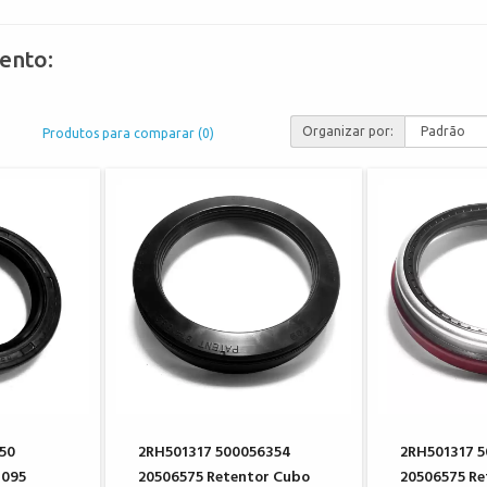
ento:
Organizar por:
Produtos para comparar (0)
50
2RH501317 500056354
2RH501317 
1095
20506575 Retentor Cubo
20506575 Re