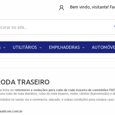
Bem vindo, visitante! F
S
UTILITÁRIOS
EMPILHADEIRAS
AUTOMÓVE
RODA TRASEIRO
 a linha de
retentores e vedações para cubo de roda traseiro de caminhões FIA
ra cubo de roda dianteiro, cubo de roda traseiro, motor, câmbio (transmissão) e di
odutos no varejo via e-commerce, atacado, e outras condições para compra caso 
w.addcom.com.br