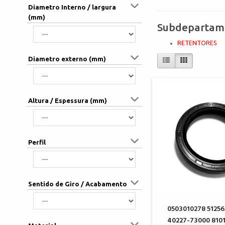
Diametro Interno / largura
(mm)
Subdepartam
RETENTORES
Diametro externo (mm)
Altura / Espessura (mm)
Perfil
Sentido de Giro / Acabamento
0503010278 51256
40227-73000 810