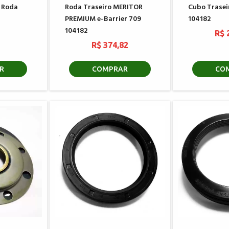
 Roda
Roda Traseiro MERITOR
Cubo Trase
PREMIUM e-Barrier 709
104182
104182
6
R$ 
R$ 374,82
R
COMPRAR
CO