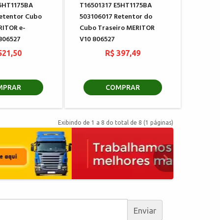
E5HT1175BA
T16501317 E5HT1175BA
etentor Cubo
503106017 Retentor do
RITOR e-
Cubo Traseiro MERITOR
 806527
V10 806527
521,50
R$ 397,49
MPRAR
COMPRAR
Exibindo de 1 a 8 do total de 8 (1 páginas)
Enviar