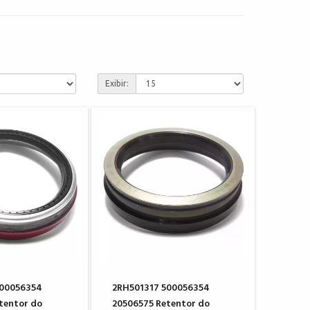
Exibir:
500056354
2RH501317 500056354
tentor do
20506575 Retentor do