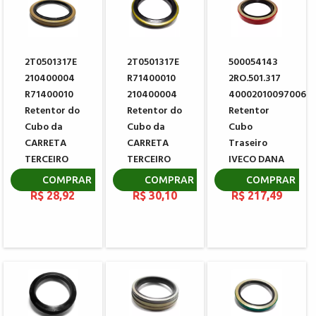
2T0501317E
2T0501317E
500054143
210400004
R71400010
2RO.501.317
R71400010
210400004
40002010097006
Retentor do
Retentor do
Retentor
Cubo da
Cubo da
Cubo
CARRETA
CARRETA
Traseiro
TERCEIRO
TERCEIRO
IVECO DANA
EIXO
EIXO
2001888
COMPRAR
COMPRAR
COMPRAR
R$ 28,92
R$ 30,10
R$ 217,49