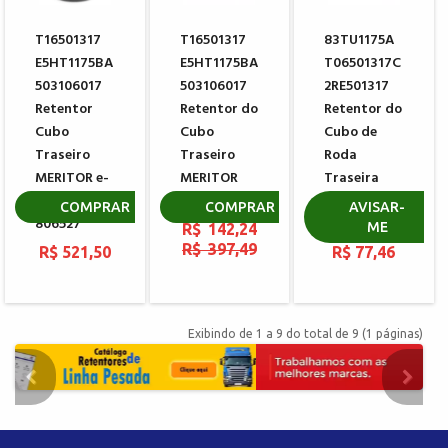
T16501317
T16501317
83TU1175A
E5HT1175BA
E5HT1175BA
T06501317C
503106017
503106017
2RE501317
Retentor
Retentor do
Retentor do
Cubo
Cubo
Cubo de
Traseiro
Traseiro
Roda
MERITOR e-
MERITOR
Traseira
Barrier 809
V10 806527
MERITOR
COMPRAR
COMPRAR
AVISAR-
806527
806506
ME
R$ 142,24
R$ 397,49
R$ 521,50
R$ 77,46
Exibindo de 1 a 9 do total de 9 (1 páginas)