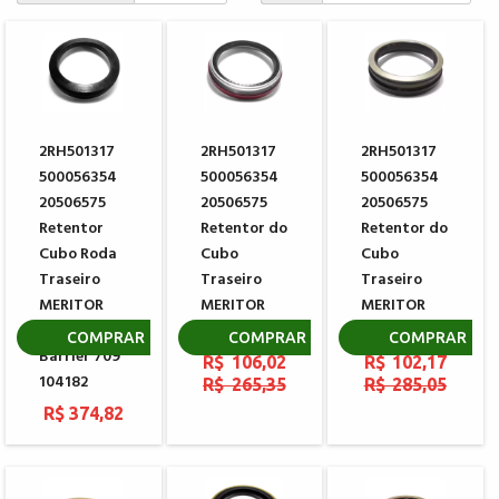
2RH501317
2RH501317
2RH501317
500056354
500056354
500056354
20506575
20506575
20506575
Retentor
Retentor do
Retentor do
Cubo Roda
Cubo
Cubo
Traseiro
Traseiro
Traseiro
MERITOR
MERITOR
MERITOR
PREMIUM e-
104182
Plus 104182
COMPRAR
COMPRAR
COMPRAR
Barrier 709
R$ 106,02
R$ 102,17
104182
R$ 265,35
R$ 285,05
R$ 374,82