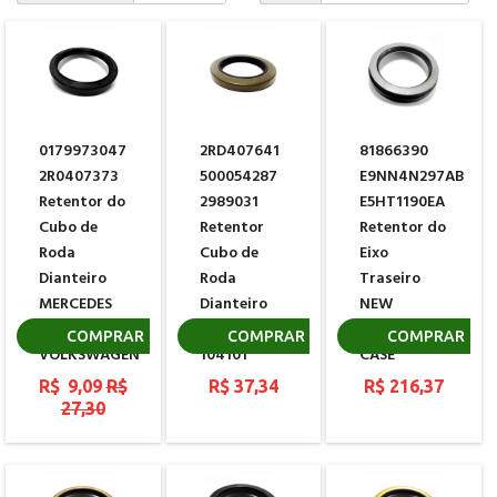
0179973047
2RD407641
81866390
2R0407373
500054287
E9NN4N297AB
Retentor do
2989031
E5HT1190EA
Cubo de
Retentor
Retentor do
Roda
Cubo de
Eixo
Dianteiro
Roda
Traseiro
MERCEDES
Dianteiro
NEW
BENZ
MERITOR
HOLLAND
COMPRAR
COMPRAR
COMPRAR
VOLKSWAGEN
104101
CASE
R$ 9,09
R$
R$ 37,34
R$ 216,37
27,30