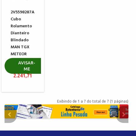
2V5598287A
Cubo
Rolamento
Dianteiro
Blindado
MAN TGX
METEOR
VOK-09
AVISAR-
ME
R$
2.241,71
Exibindo de 1 a 7 do total de 7 (1 páginas)