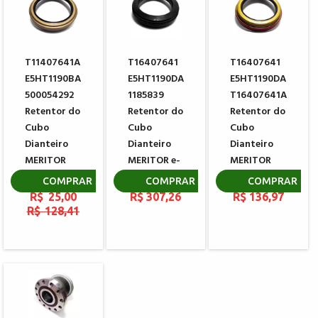
T11407641A
T16407641
T16407641
E5HT1190BA
E5HT1190DA
E5HT1190DA
500054292
1185839
T16407641A
Retentor do
Retentor do
Retentor do
Cubo
Cubo
Cubo
Dianteiro
Dianteiro
Dianteiro
MERITOR
MERITOR e-
MERITOR
806584
Barrier 704
A1205L1338
COMPRAR
COMPRAR
COMPRAR
R$ 25,00
R$ 307,26
R$ 136,97
R$ 128,41