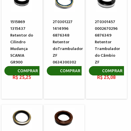
1515869
2T0301227
2T0301457
1315437
1414996
0002670296
Retentor do
6876348
6876349
Cilindro
Retentor
Retentor
Mudança
doTrambulador
Trambulador
SCANIA
ZF
do Câmbio
GR900
0634300302
ZF
GRS900
0634307367
R$ 12,86
COMPRAR
COMPRAR
COMPRAR
R$ 25,25
R$ 25,08