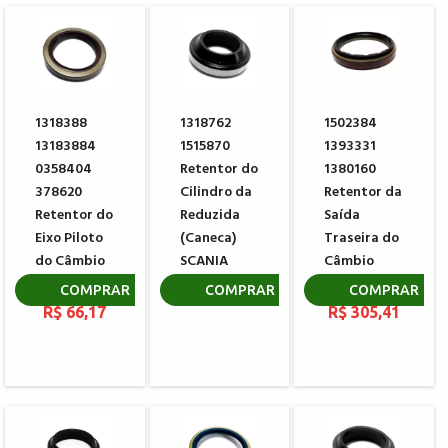
1318388
1318762
1502384
13183884
1515870
1393331
0358404
Retentor do
1380160
378620
Cilindro da
Retentor da
Retentor do
Reduzida
Saída
Eixo Piloto
(Caneca)
Traseira do
do Câmbio
SCANIA
Câmbio
SCANIA
SCANIA
R$ 24,43
COMPRAR
COMPRAR
COMPRAR
R$ 66,17
R$ 305,41