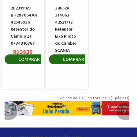
2U2311189
388528
BH2X7064AA
314063
42545936
42521712
Retentor do
Retentor
Câmbio ZF
Eixo Piloto
0734310387
do Câmbio
SCANIA
R$ 39,39
R$ 101,15
COMPRAR
COMPRAR
Exibindo de 1 a 8 do total de 8 (1 páginas)
Assine nossa newsletter