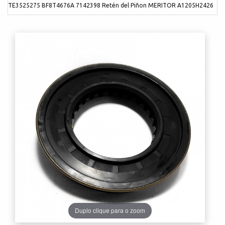
TE3525275 BF8T4676A 7142398 Retén del Piñon MERITOR A1205H2426
Duplo clique para o zoom