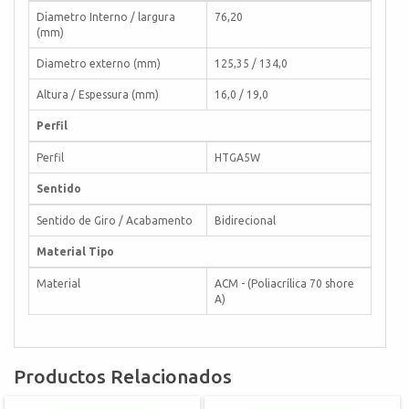
Diametro Interno / largura
76,20
(mm)
Diametro externo (mm)
125,35 / 134,0
Altura / Espessura (mm)
16,0 / 19,0
Perfil
Perfil
HTGA5W
Sentido
Sentido de Giro / Acabamento
Bidirecional
Material Tipo
Material
ACM - (Poliacrílica 70 shore
A)
Productos Relacionados