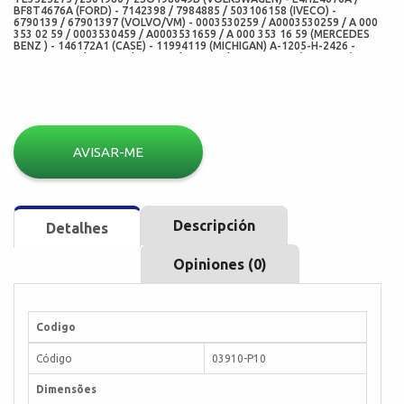
BF8T4676A (FORD) - 7142398 / 7984885 / 503106158 (IVECO) -
6790139 / 67901397 (VOLVO/VM) - 0003530259 / A0003530259 / A 000
353 02 59 / 0003530459 / A0003531659 / A 000 353 16 59 (MERCEDES
BENZ ) - 146172A1 (CASE) - 11994119 (MICHIGAN) A-1205-H-2426 -
A1205H2426 / 806591 / 104126 / 104377 / A1205Y1897 (MERITOR) -
02687BRGEP (SABO) - 3162P / 7893N (CORTECO BRASIL) - 454.010
/454010 (ELRING) - 12006486b (CORTECO FREUDENBERG) - 5679BRGEP
/ 5679 (ARCA RETENTORES) - 02687-P10 (ADD) - 03910-P10 (CHO)
AVISAR-ME
Descripción
Detalhes
Opiniones (0)
Codigo
Código
03910-P10
Dimensões