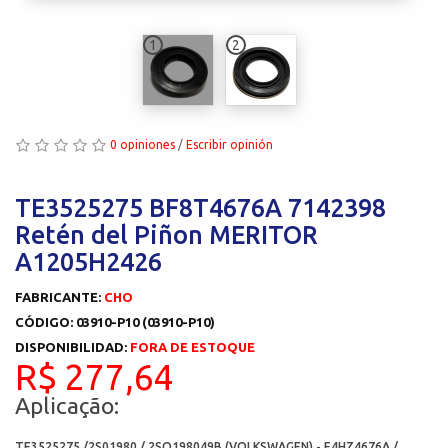
1
2
0 opiniones
/
Escribir opinión
TE3525275 BF8T4676A 7142398
Retén del Piñon MERITOR
A1205H2426
FABRICANTE:
CHO
CÓDIGO: 03910-P10 (03910-P10)
DISPONIBILIDAD:
FORA DE ESTOQUE
R$ 277,64
Aplicação:
TE3525275 /2S01980 / 2SO198049B (VOLKSWAGEN) - E4HZ4676A /