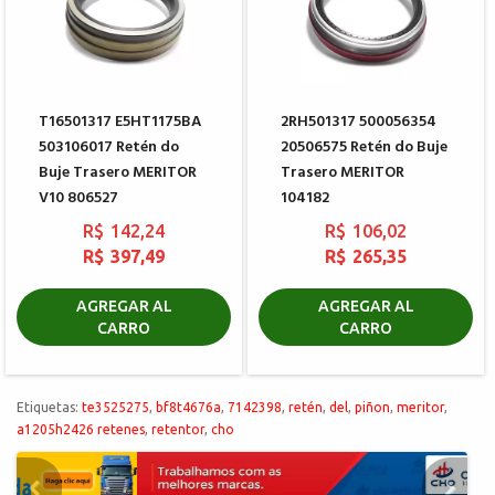
T16501317 E5HT1175BA
2RH501317 500056354
503106017 Retén do
20506575 Retén do Buje
Buje Trasero MERITOR
Trasero MERITOR
V10 806527
104182
R$ 142,24
R$ 106,02
R$ 397,49
R$ 265,35
AGREGAR AL
AGREGAR AL
CARRO
CARRO
Etiquetas:
te3525275
,
bf8t4676a
,
7142398
,
retén
,
del
,
piñon
,
meritor
,
a1205h2426 retenes
,
retentor
,
cho