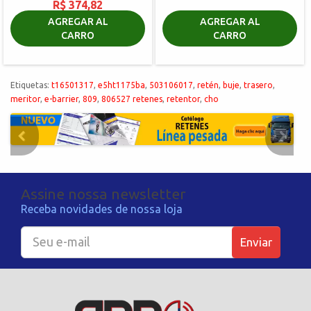
R$ 374,82
AGREGAR AL
AGREGAR AL
CARRO
CARRO
Etiquetas:
t16501317
,
e5ht1175ba
,
503106017
,
retén
,
buje
,
trasero
,
meritor
,
e-barrier
,
809
,
806527 retenes
,
retentor
,
cho
Assine nossa newsletter
Receba novidades de nossa loja
Enviar