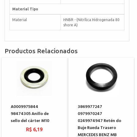
Material Tipo
Material
HNBR - (Nitrílica Hidrogenada 80
shore A)
Productos Relacionados
A0009975844
3869977247
98474305 Anillo de
0979970247
sello del cárter M10
0249974947 Retén do
Buje Rueda Trasero
R$ 6,19
MERCEDES BENZ MB