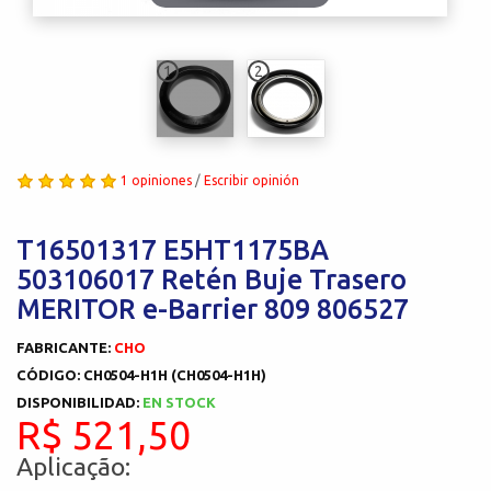
1
2
1 opiniones
/
Escribir opinión
T16501317 E5HT1175BA
503106017 Retén Buje Trasero
MERITOR e-Barrier 809 806527
FABRICANTE:
CHO
CÓDIGO: CH0504-H1H (CH0504-H1H)
DISPONIBILIDAD:
EN STOCK
R$ 521,50
Aplicação: