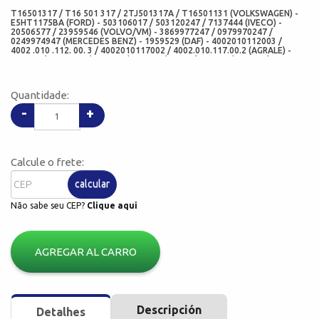
T16501317 / T16 501 317 / 2TJ501317A / T16501131 (VOLKSWAGEN) -
E5HT1175BA (FORD) - 503106017 / 503120247 / 7137444 (IVECO) -
20506577 / 23959546 (VOLVO/VM) - 3869977247 / 0979970247 /
0249974947 (MERCEDES BENZ) - 1959529 (DAF) - 4002010112003 /
4002 .010 .112. 00. 3 / 4002010117002 / 4002.010.117.00.2 (AGRALE) -
806527 / MER0273 / 802610 / 802604 / MS15 / MS 145 / MS155 / MS 158
/ MS 160 / MS 165 / MS168 / MS 230 / MS 235 / MS 240 / MS 245 / MS
248 / RS 147 / MD 145 / MD168 / MR 145 / MR 168 (MERITOR) -
47691/47692 - ABS / 580/572A / 594A/592A / 580/572Q / 3762726
Quantidade:
(SKF/CR) - 380003A (NATIONAL) - 393-0273 / 3930273 (STEMCO) - 861
(DANA) - 02713BRY / 08383BRY / 07338BAYF / 07340DAYF (SABO) -
-
+
2713V / 3189V (CORTECO) - 12020BRY / 12020 / 6860BAYF / 6860
(ARCA RETENTORES) - CH0504-H1H (CHO) - 07338-H1HEB (ADD) -
502853 / K594.592A (FAG) - 580/572 (NSK)
Calcule o frete:
calcular
Não sabe seu CEP?
Clique aqui
AGREGAR AL CARRO
Descripción
Detalhes