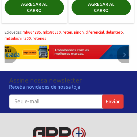
AGREGAR AL
AGREGAR AL
CARRO
CARRO
Etiquetas:
mb664285
,
mk580530
,
retén
,
piñon
,
diferencial
,
delantero
,
mitsubishi
,
l200
,
retenes
Assine nossa newsletter
Receba novidades de nossa loja
Enviar