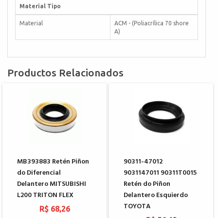
Material Tipo
Material
ACM - (Poliacrílica 70 shore
A)
Productos Relacionados
MB393883 Retén Piñon
90311-47012
do Diferencial
9031147011 90311T0015
Delantero MITSUBISHI
Retén do Piñon
L200 TRITON FLEX
Delantero Esquierdo
TOYOTA
R$ 68,26