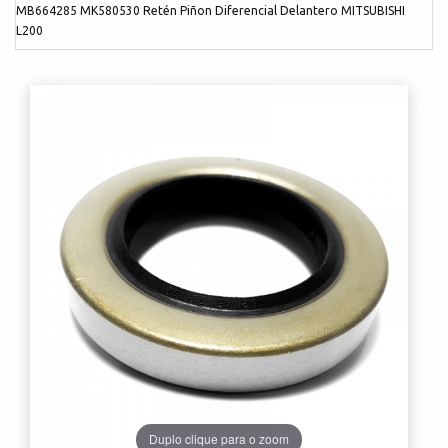
MB664285 MK580530 Retén Piñon Diferencial Delantero MITSUBISHI
L200
Duplo clique para o zoom