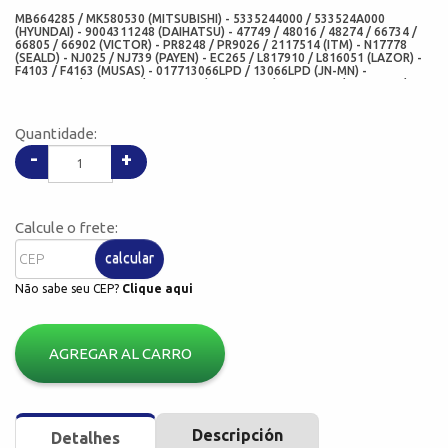
MB664285 / MK580530 (MITSUBISHI) - 5335244000 / 533524A000
(HYUNDAI) - 9004311248 (DAIHATSU) - 47749 / 48016 / 48274 / 66734 /
66805 / 66902 (VICTOR) - PR8248 / PR9026 / 2117514 (ITM) - N17778
(SEALD) - NJ025 / NJ739 (PAYEN) - EC265 / L817910 / L816051 (LAZOR) -
F4103 / F4163 (MUSAS) - 017713066LPD / 13066LPD (JN-MN) -
AD2685E0 / AD2685E / AE2685N / AH2685F0 / AH2685H0 / AH2685F /
AH2685G / AH2685G0 / AH2685H (NOK) - 17667 / 17673 / 17773 / 17778
/ 17795 (SKF / CR SEAL) - 224570 (NATIONAL) - 9019P (CORTECO
BRASIL) - 19019542B (CORTECO FREUDENBERG) - 7161BAGP /
Quantidade:
7161(ARCA RETENTORES ) - 02137-P1G (CHO)
-
+
Calcule o frete:
calcular
Não sabe seu CEP?
Clique aqui
AGREGAR AL CARRO
Descripción
Detalhes