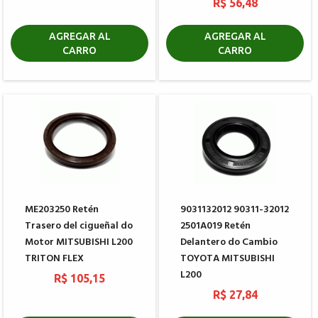
R$ 56,48
AGREGAR AL
AGREGAR AL
CARRO
CARRO
ME203250 Retén
9031132012 90311-32012
Trasero del cigueñal do
2501A019 Retén
Motor MITSUBISHI L200
Delantero do Cambio
TRITON FLEX
TOYOTA MITSUBISHI
L200
R$ 105,15
R$ 27,84