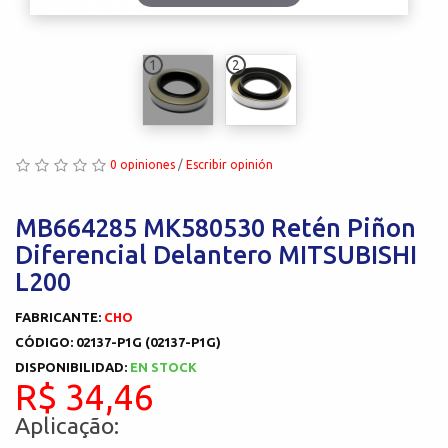
1
2
0 opiniones
/
Escribir opinión
MB664285 MK580530 Retén Piñon
Diferencial Delantero MITSUBISHI
L200
FABRICANTE:
CHO
CÓDIGO: 02137-P1G (02137-P1G)
DISPONIBILIDAD:
EN STOCK
R$ 34,46
Aplicação: