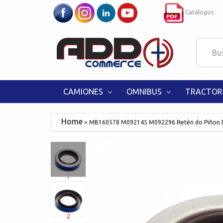
Catálogos
CAMIONES
OMNIBUS
TRACTOR
MB160578 M092145 M092296 Retén do Piñon Di
1
2