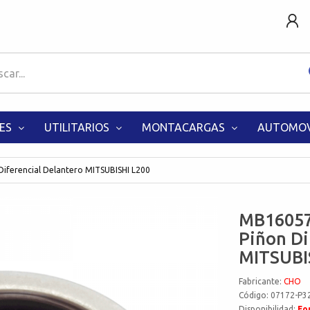
ES
UTILITARIOS
MONTACARGAS
AUTOMOV
ferencial Delantero MITSUBISHI L200
MB16057
Piñon Di
MITSUBI
Fabricante:
CHO
Código: 07172-P3
Disponibilidad:
Fo