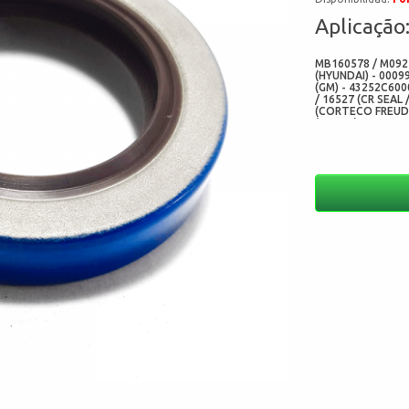
Aplicação
MB160578 / M0921
(HYUNDAI) - 0009
(GM) - 43252C600
/ 16527 (CR SEAL 
(CORTECO FREUDE
(ELRING) - AB250
RETENTORES) - 0