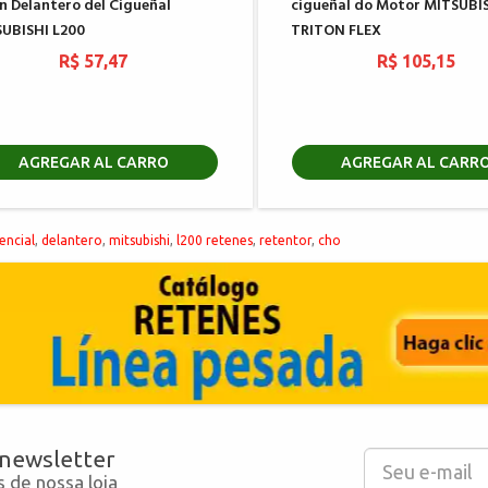
n Delantero del Cigueñal
cigueñal do Motor MITSUBIS
UBISHI L200
TRITON FLEX
R$ 57,47
R$ 105,15
AGREGAR AL CARRO
AGREGAR AL CARR
encial
,
delantero
,
mitsubishi
,
l200 retenes
,
retentor
,
cho
 newsletter
 de nossa loja