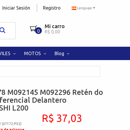
Iniciar Sesión
Registro
Lenguaje
Mi carro
0
R$ 0,00
ILES
MOTOS
Blog
8 M092145 M092296 Retén do
ferencial Delantero
SHI L200
R$ 37,03
2 (07172-P32)
ra de estoque