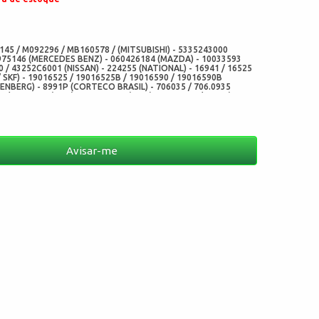
:
45 / M092296 / MB160578 / (MITSUBISHI) - 5335243000
975146 (MERCEDES BENZ) - 060426184 (MAZDA) - 10033593
0 / 43252C6001 (NISSAN) - 224255 (NATIONAL) - 16941 / 16525
/ SKF) - 19016525 / 19016525B / 19016590 / 19016590B
NBERG) - 8991P (CORTECO BRASIL) - 706035 / 706.0935
4E / AB2507E (NOK) - 07172-P32 (CHO) - 5273BAG / 5273 (ARCA
1266BAG (SABO)
Avisar-me