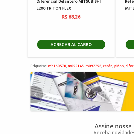
Diferencial Delantero MITSUBISHI
Reté
L200 TRITON FLEX
MITS
R$ 68,26
AGREGAR AL CARRO
Etiquetas:
mb160578
,
m092145
,
m092296
,
retén
,
piñon
,
difer
Assine nossa
Receba novidades