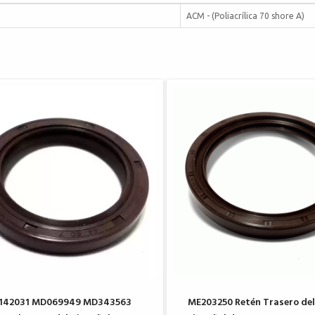
ACM - (Poliacrílica 70 shore A)
2142031 MD069949 MD343563
ME203250 Retén Trasero del