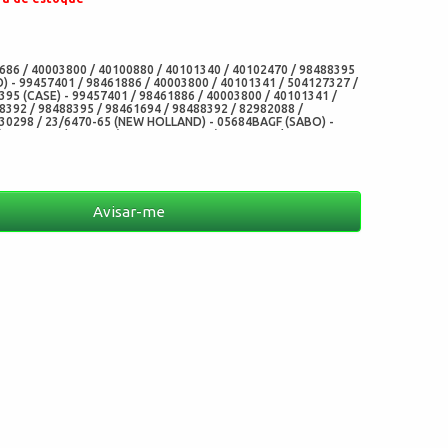
:
686 / 40003800 / 40100880 / 40101340 / 40102470 / 98488395
O) - 99457401 / 98461886 / 40003800 / 40101341 / 504127327 /
395 (CASE) - 99457401 / 98461886 / 40003800 / 40101341 /
8392 / 98488395 / 98461694 / 98488392 / 82982088 /
30298 / 23/6470-65 (NEW HOLLAND) - 05684BAGF (SABO) -
- 7.50552 / 750552 (DIESEL TECHINIC) - 805.190 / 805190
-V30C (CHO) - 05684-V30 (ADD)
Avisar-me