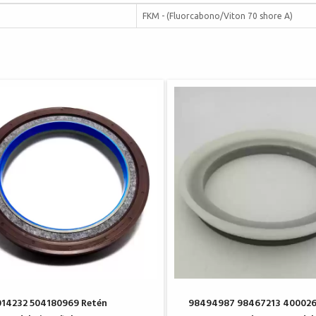
FKM - (Fluorcabono/Viton 70 shore A)
14232 504180969 Retén
98494987 98467213 40002