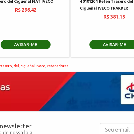
ero del Cigueñal FIAT IVECO
40101204 Retén Trasero del
Cigueñal IVECO TRAKKER
R$ 296,42
R$ 381,15
AVISAR-ME
AVISAR-ME
trasero
,
del
,
cigueñal
,
iveco
,
retenedores
 newsletter
 de nossa loja