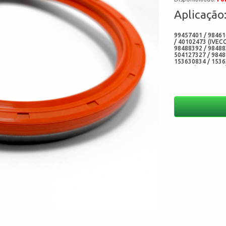
Aplicação
99457401 / 98461
/ 40102473 (IVEC
98488392 / 98488
504127327 / 9848
153630834 / 1536
7466V (CORTECO) 
(ELRING) - 10033