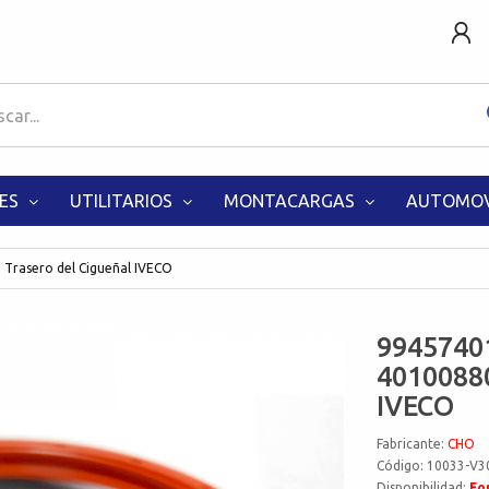
ES
UTILITARIOS
MONTACARGAS
AUTOMOV
Trasero del Cigueñal IVECO
9945740
40100880
IVECO
Fabricante:
CHO
Código: 10033-V3
Disponibilidad:
Fo