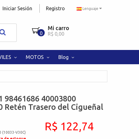
Iniciar Sesión
Registro
Lenguaje
Mi carro
0
R$ 0,00
ILES
MOTOS
Blog
1 98461686 40003800
 Retén Trasero del Cigueñal
R$ 122,74
0 (10033-V30C)
ra de estoque