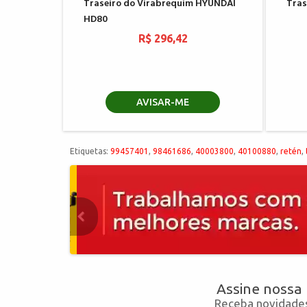
Traseiro do Virabrequim HYUNDAI
Tras
HD80
R$ 296,42
AVISAR-ME
Etiquetas:
99457401
,
98461686
,
40003800
,
40100880
,
retén
,
Assine nossa
Receba novidades