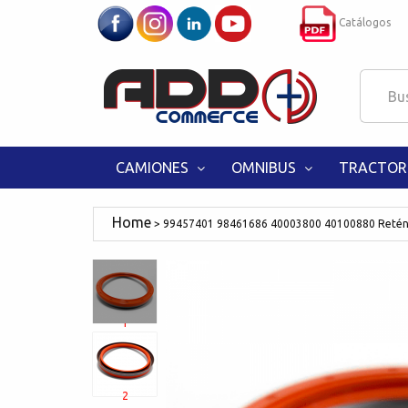
Catálogos
CAMIONES
OMNIBUS
TRACTOR
99457401 98461686 40003800 40100880 Retén 
1
2