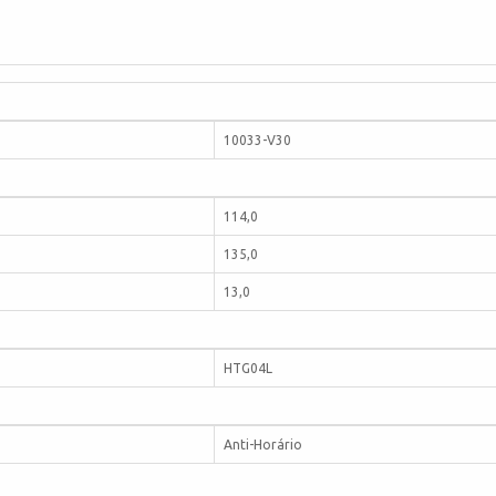
10033-V30
114,0
135,0
13,0
HTG04L
Anti-Horário