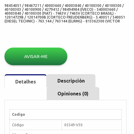
98454051 / 98467211 / 40003660 / 40003840 / 40100300 / 40100300 /
40100303 / 40100900 / 4279412 / 98494984 (IVECO) - 540003660 /
40003840 / 40100300 (FIAT) - 7463V / 7465V (CORTECO BRASIL) -
12014729B / 12014700B (CORTECO FREUDENBERG) - 5.40051 / 540051
(DIESEL TECHNIC) - 763.144 / 763144 (ELRING) - 813362300 (VICTOR
REINZ) - 05549-V30-XX (CHO) - 07643-V30 (ADD)
AVISAR-ME
Descripción
Detalhes
Opiniones (0)
Codigo
Código
05549-V30