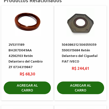
Productos Relacionados
2V5311189
504086312 504059359
BH2X7D049AA
5500315684 Retén
42562103 Retén
Delantero del Cigueñal
Delantero del Cambio
FIAT IVECO
ZF 0734319847
R$ 244,61
R$ 68,30
AGREGAR AL
AGREGAR AL
CARRO
CARRO