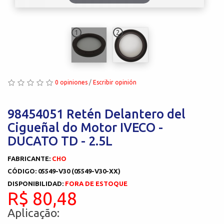
1
2
0 opiniones
/
Escribir opinión
98454051 Retén Delantero del
Cigueñal do Motor IVECO -
DUCATO TD - 2.5L
FABRICANTE:
CHO
CÓDIGO: 05549-V30 (05549-V30-XX)
DISPONIBILIDAD:
FORA DE ESTOQUE
R$ 80,48
Aplicação: