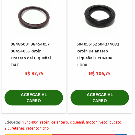
98486091 98454057
504056152 504274032
98454055 Retén
Retén Delantero
Trasero del Cigueñal
Cigueñal HYUNDAI
FIAT
HD80
R$ 87,75
R$ 106,75
AGREGAR AL
AGREGAR AL
CARRO
CARRO
Etiquetas:
98454051 retén
,
delantero
,
cigueñal
,
motor
,
iveco
,
ducato
,
2.5l retenes
,
retentor
,
cho