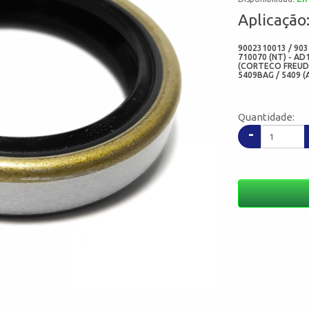
Aplicação
9002310013 / 903
710070 (NT) - AD1
(CORTECO FREUDE
5409BAG / 5409 
Quantidade:
-