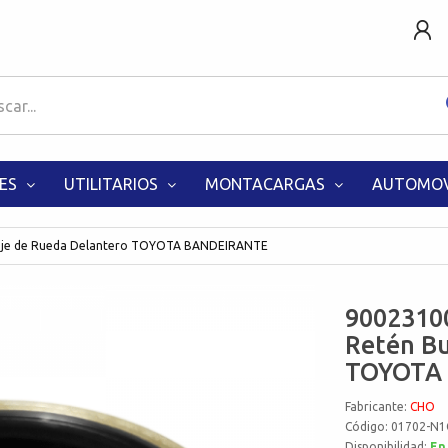
ES
UTILITARIOS
MONTACARGAS
AUTOMOV
uje de Rueda Delantero TOYOTA BANDEIRANTE
9002310
Retén Bu
TOYOTA
Fabricante:
CHO
Código: 01702-N1
Disponibilidad:
En