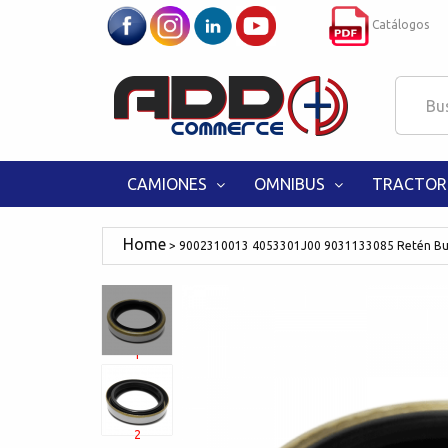
Catálogos
CAMIONES
OMNIBUS
TRACTOR
9002310013 4053301J00 9031133085 Retén B
1
2