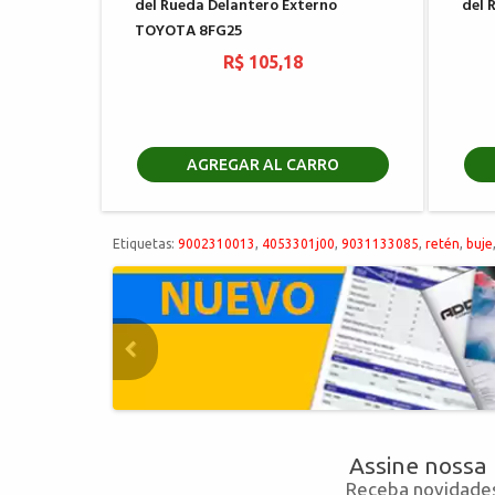
del Rueda Delantero Externo
del 
TOYOTA 8FG25
R$ 105,18
AGREGAR AL CARRO
Etiquetas:
9002310013
,
4053301j00
,
9031133085
,
retén
,
buje
Assine nossa
Receba novidades