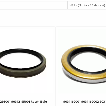
NBR - (Nitrílica 70 shore A)
295001 90312-95001 Retén Buje
9031162001 9031162002 903