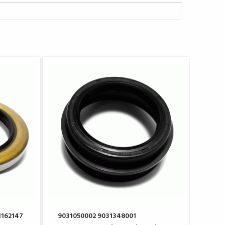
1162147
9031050002 9031348001