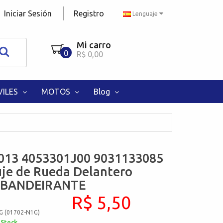
Iniciar Sesión
Registro
Lenguaje
Mi carro
0
R$ 0,00
ILES
MOTOS
Blog
013 4053301J00 9031133085
je de Rueda Delantero
 BANDEIRANTE
R$ 5,50
G (01702-N1G)
 Stock