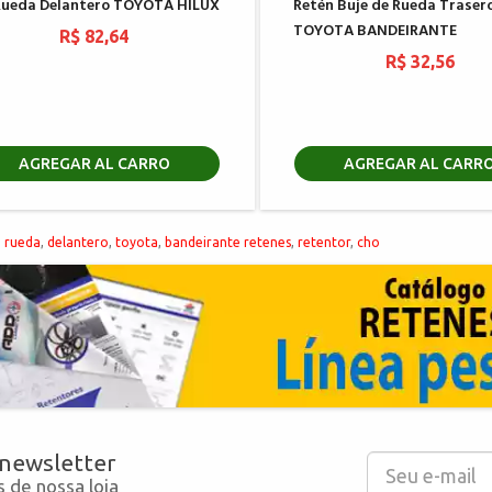
Rueda Delantero TOYOTA HILUX
Retén Buje de Rueda Traser
TOYOTA BANDEIRANTE
R$ 82,64
R$ 32,56
AGREGAR AL CARRO
AGREGAR AL CARR
,
rueda
,
delantero
,
toyota
,
bandeirante retenes
,
retentor
,
cho
 newsletter
 de nossa loja