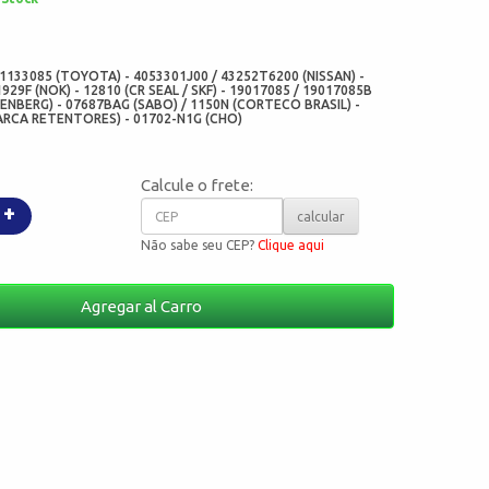
:
1133085 (TOYOTA) - 4053301J00 / 43252T6200 (NISSAN) -
929F (NOK) - 12810 (CR SEAL / SKF) - 19017085 / 19017085B
NBERG) - 07687BAG (SABO) / 1150N (CORTECO BRASIL) -
(ARCA RETENTORES) - 01702-N1G (CHO)
Calcule o frete:
+
calcular
Não sabe seu CEP?
Clique aqui
Agregar al Carro