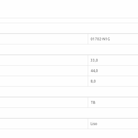
01702-N1G
33,0
44,0
8,0
TB
Liso