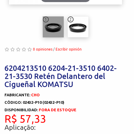
1
2
0 opiniones
/
Escribir opinión
6204213510 6204-21-3510 6402-
21-3530 Retén Delantero del
Cigueñal KOMATSU
FABRICANTE:
CHO
CÓDIGO: 02432-P10 (02432-P10)
DISPONIBILIDAD:
FORA DE ESTOQUE
R$ 57,33
Aplicação: