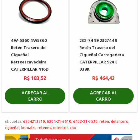
4W-5360 4W5360
232-7449 2327449
Retén Trasero del
Retén Trasero del
Cigueñal
Cigueñal Carregadera
Retroescavadeira
CATERPILLAR 924K
CATERPILLAR 416D
938K
R$ 183,52
R$ 464,42
AGREGAR AL
AGREGAR AL
CARRO
CARRO
Etiquetas:
6204213510
,
6204-21-3510
,
6402-21-3530
,
retén
,
delantero
,
cigueñal
,
komatsu retenes
,
retentor
,
cho