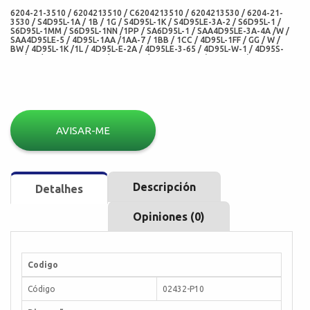
6204-21-3510 / 6204213510 / C6204213510 / 6204213530 / 6204-21-
3530 / S4D95L-1A / 1B / 1G / S4D95L-1K / S4D95LE-3A-2 / S6D95L-1 /
S6D95L-1MM / S6D95L-1NN /1PP / SA6D95L-1 / SAA4D95LE-3A-4A /W /
SAA4D95LE-5 / 4D95L-1AA /1AA-7 / 1BB / 1CC / 4D95L-1FF / GG / W /
BW / 4D95L-1K /1L / 4D95L-E-2A / 4D95LE-3-65 / 4D95L-W-1 / 4D95S-
1H / 1J / 4D95S-W-1G-E / 6D95L-1 / 6D95L-1AF-1 (KOMATSU) -
C6204213510 / B3.3 / QSB3.3 ( CUMMINS) -1691832 (HYSTER) -
AE3297G (NOK) - 02432-P10 (CHO)
AVISAR-ME
Descripción
Detalhes
Opiniones (0)
Codigo
Código
02432-P10