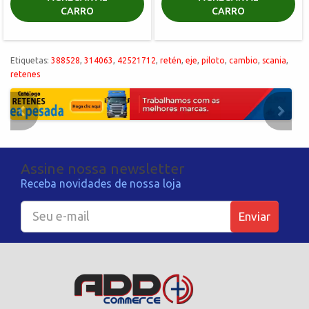
CARRO
CARRO
Etiquetas:
388528
,
314063
,
42521712
,
retén
,
eje
,
piloto
,
cambio
,
scania
,
retenes
Assine nossa newsletter
Receba novidades de nossa loja
Enviar