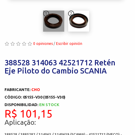
1
2
0 opiniones
/
Escribir opinión
388528 314063 42521712 Retén
Eje Piloto do Cambio SCANIA
FABRICANTE:
CHO
CÓDIGO: 05155-V30 (05155-V30)
DISPONIBILIDAD:
EN STOCK
R$ 101,15
Aplicação:
388528 / 3885282 / 314063 / 3140639 (SCANIA) - 42521712 (IVECO) -