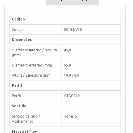
Codigo
Código
05155-V30
Dimensões
Diametro Interno / largura
45,0
(mm)
Diametro externo (mm)
65,0
Altura / Espessura (mm)
10,0 / 8,0
Perfil
Perfil
HTBG04R
Sentido
Sentido de Giro /
Horário
Acabamento
Material Tipo