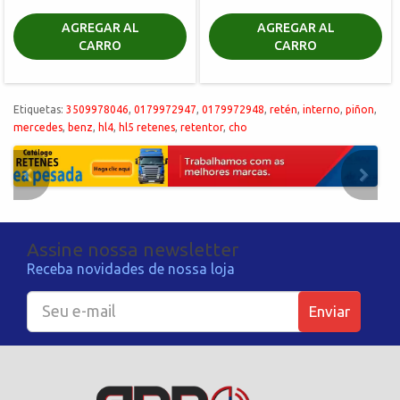
AGREGAR AL
AGREGAR AL
CARRO
CARRO
Etiquetas:
3509978046
,
0179972947
,
0179972948
,
retén
,
interno
,
piñon
,
mercedes
,
benz
,
hl4
,
hl5 retenes
,
retentor
,
cho
Assine nossa newsletter
Receba novidades de nossa loja
Enviar