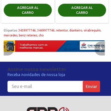
AGREGAR AL
AGREGAR AL
CARRO
CARRO
Etiquetas:
3459977746
,
3449977746
,
retentor
,
dianteiro
,
virabrequim
,
mercedes
,
benz retenes
,
cho
Assine nossa newsletter
Receba novidades de nossa loja
Enviar