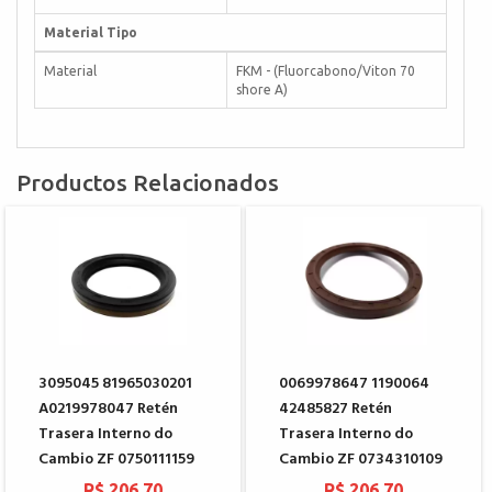
Material Tipo
Material
FKM - (Fluorcabono/Viton 70
shore A)
Productos Relacionados
3095045 81965030201
0069978647 1190064
A0219978047 Retén
42485827 Retén
Trasera Interno do
Trasera Interno do
Cambio ZF 0750111159
Cambio ZF 0734310109
R$ 206,70
R$ 206,70