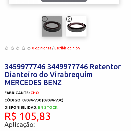
1
2
0 opiniones
/
Escribir opinión
3459977746 3449977746 Retentor
Dianteiro do Virabrequim
MERCEDES BENZ
FABRICANTE:
CHO
CÓDIGO: 09094-V30 (09094-V30)
DISPONIBILIDAD:
EN STOCK
R$ 105,83
Aplicação: