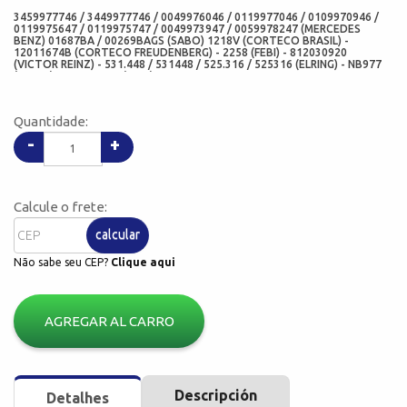
3459977746 / 3449977746 / 0049976046 / 0119977046 / 0109970946 /
0119975647 / 0119975747 / 0049973947 / 0059978247 (MERCEDES
BENZ) 01687BA / 00269BAGS (SABO) 1218V (CORTECO BRASIL) -
12011674B (CORTECO FREUDENBERG) - 2258 (FEBI) - 812030920
(VICTOR REINZ) - 531.448 / 531448 / 525.316 / 525316 (ELRING) - NB977
(PAYEN) - 09094-V30 (CHO)
Quantidade:
-
+
Calcule o frete:
calcular
Não sabe seu CEP?
Clique aqui
AGREGAR AL CARRO
Descripción
Detalhes