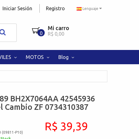
Iniciar Sesión
Registro
Lenguaje
Mi carro
0
R$ 0,00
ILES
MOTOS
Blog
89 BH2X7064AA 42545936
el Cambio ZF 0734310387
R$ 39,39
0 (09811-P10)
 Stock