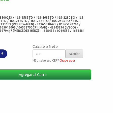
:
8800253 / 16S-1585TD / 16S-1685TD / 16S-2280TO / 16S-
1TD / 16S-2325TD / 16S-2521TO / 16S-2523TO / 16S-
2311189 (VOLKSWAGEN) - 81965030475 / 81965020761 /
965015009 / 06562790091 (MAN) - 42545936 (IVECO) -
9979447 (MERCEDES BENZ) - 1658482 / 0069558 / 1658481
(SCANIA) - 1526688 (VOLVO) - ZGAQ-03113 / ZGAQ03113
31 / 350031 (DIESEL TECHINIC) - 515.340 / 515340 (ELRING) -
CAMBI) - 08459BAEF (SABO) - 7044 BAGEF / 7044(ARCA
811-P10 (CHO)
Calcule o frete:
+
calcular
Não sabe seu CEP?
Clique aqui
Agregar al Carro