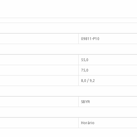
09811-P10
55,0
75,0
8,0 / 9,2
SBYR
Horário