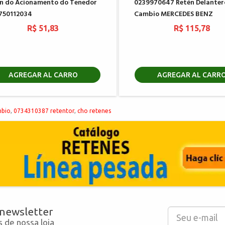
n do Acionamento do Tenedor
0239970647 Retén Delanter
750112034
Cambio MERCEDES BENZ
R$ 51,83
R$ 115,78
AGREGAR AL CARRO
AGREGAR AL CARR
bio
,
0734310387 retentor
,
cho retenes
 newsletter
 de nossa loja