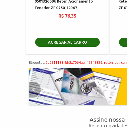
0501326096 Retén Acionamento
Reté
Tenedor ZF 0750112047
ZF 0
R$ 76,35
AGREGAR AL CARRO
Etiquetas:
2u2311189
,
bh2x7064aa
,
42545936
,
retén
,
del
,
cam
Assine nossa
Receba novidades