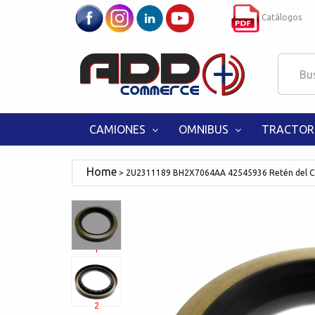
Catálogos
CAMIONES
OMNIBUS
TRACTOR
2U2311189 BH2X7064AA 42545936 Retén del 
1
2