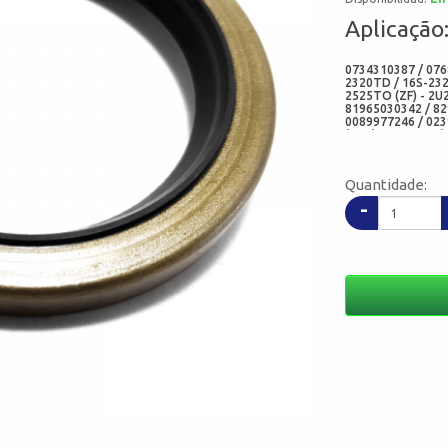
Aplicação
0734310387 / 076
2320TD / 16S-232
2525TO (ZF) - 2U
81965030342 / 82
0089977246 / 023
(DAF) - 1318388 
(HYUNDAI) - 3.500
95531973 (EURORI
RETENORES) - 09
Quantidade:
-