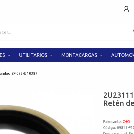
ES
UTILITARIOS
MONTACARGAS
AUTOMOV
Cambio ZF 0734310387
2U23111
Retén d
Fabricante:
CHO
Código: 09811-P1
Disponibilidad:
En