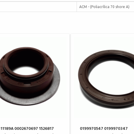
ACM - (Poliacrílica 70 shore A)
11189A 0002670697 1526817
0199970547 0199970347