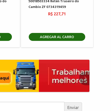
o do
50018503334 Retén Traseiro do
Cambio ZF 0734319459
R$ 227,71
O
AGREGAR AL CARRO
Enviar