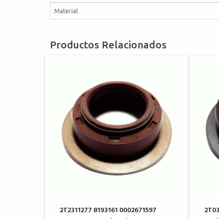
Material
Productos Relacionados
2T2311277 8193161 0002671597
2T03