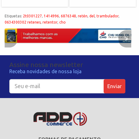
Etiquetas:
2t0301227
,
1414996
,
6876348
,
retén
,
del
,
trambulador
,
0634300302 retenes
,
retentor
,
cho
Assine nossa newsletter
Receba novidades de nossa loja
Enviar