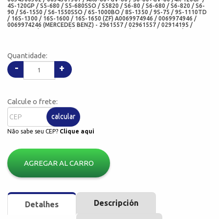
4S-120GP / S5-680 / S5-680SSO / S5820 / S6-80 / S6-680 / S6-820 / S6-
90 / S6-1550 / S6-1550SSO / 6S-1000BO / 8S-1350 / 9S-75 / 9S-1110TD
/ 16S-1300 / 16S-1600 / 16S-1650 (ZF) A0069974946 / 0069974946 /
0069974246 (MERCEDES BENZ) - 2961557 / 02961557 / 02914195 /
01125141 / 40101080 (IVECO) - 212001318 / RK 430B (RANDON) -
329638 / 3296381 / 1414996 (SCANIA) - 2T0301227 (VOLKSWAGEN)
6876348 / 68763481 (VOLVO) - 01543BA (SABO) -1038N (CORTECO)
-12014616B (CORTECO FREUDENBERG) - 4.20175 / 420175 (DIESEL
Quantidade:
TECHINIC) - 038.083 / 038083 (ELRING) - 95531247 (EURORICAMBI) -
5209BAG / 5209 (ARCA RETENTORES) - 09210-N2G / 08910-N1G (CHO)
-
+
Calcule o frete:
calcular
Não sabe seu CEP?
Clique aqui
AGREGAR AL CARRO
Descripción
Detalhes