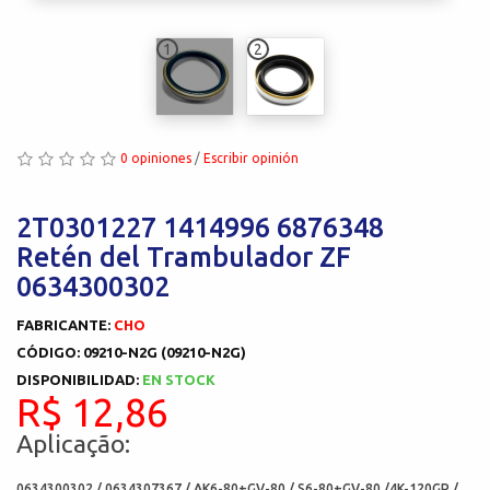
1
2
0 opiniones
/
Escribir opinión
2T0301227 1414996 6876348
Retén del Trambulador ZF
0634300302
FABRICANTE:
CHO
CÓDIGO: 09210-N2G (09210-N2G)
DISPONIBILIDAD:
EN STOCK
R$ 12,86
Aplicação:
0634300302 / 0634307367 / AK6-80+GV-80 / S6-80+GV-80 /4K-120GP /