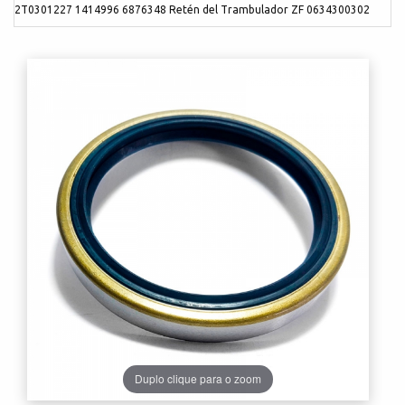
2T0301227 1414996 6876348 Retén del Trambulador ZF 0634300302
Duplo clique para o zoom