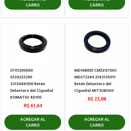
CARRO
CARRO
0701200060
MD168055 CM5Z6700C
6130223290
MD372249 2142135011
321364K000 Retén
Retén Delantero del
Delantero del Cigueñal
Cigueñal MITSUBISHI
KOMATSU 4D105
R$ 23,88
R$ 61,64
AGREGAR AL
AGREGAR AL
CARRO
CARRO