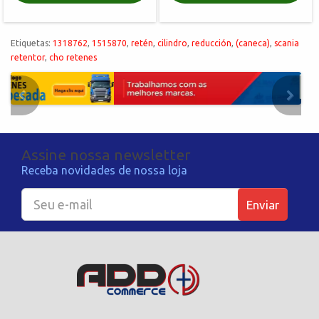
Etiquetas:
1318762
,
1515870
,
retén
,
cilindro
,
reducción
,
(caneca)
,
scania
retentor
,
cho retenes
Assine nossa newsletter
Receba novidades de nossa loja
Enviar