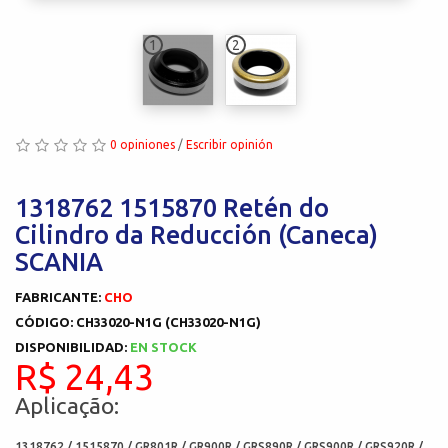
1
2
0 opiniones
/
Escribir opinión
1318762 1515870 Retén do
Cilindro da Reducción (Caneca)
SCANIA
FABRICANTE:
CHO
CÓDIGO: CH33020-N1G (CH33020-N1G)
DISPONIBILIDAD:
EN STOCK
R$ 24,43
Aplicação:
1318762 / 1515870 / GR801R / GR900R / GRS890R / GRS900R / GRS920R /