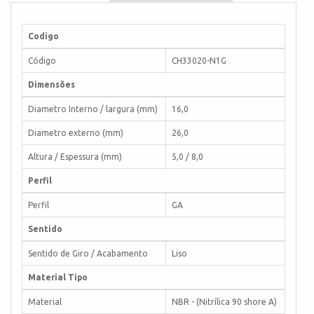
Codigo
Código
CH33020-N1G
Dimensões
Diametro Interno / largura (mm)
16,0
Diametro externo (mm)
26,0
Altura / Espessura (mm)
5,0 / 8,0
Perfil
Perfil
GA
Sentido
Sentido de Giro / Acabamento
Liso
Material Tipo
Material
NBR - (Nitrílica 90 shore A)