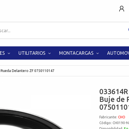
ES
UTILITARIOS
MONTACARGAS
AUTOMOV
 Rueda Delantero ZF 0750110147
033614R
Buje de 
0750110
Fabricante:
CHO
Código: CH0190-N
Disponibilidad:
En