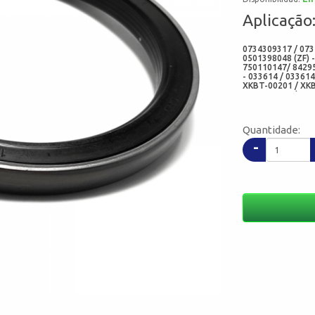
Aplicação
0734309317 / 073
0501398048 (ZF) 
750110147/ 8429
- 033614 / 03361
XKBT-00201 / XK
ZGAQ05509 / ZGA
- 927096 (CLARK)
FREUDENBERG) - 5
07622-N10 (ADD)
Quantidade:
-