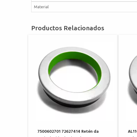
Material
Productos Relacionados
7500602701 72627414 Retén da
AL11