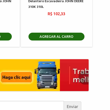
ro JOHN
Delantero Escavadeira JOHN DEERE
310K 310L
R$ 102,33
O
AGREGAR AL CARRO
Enviar