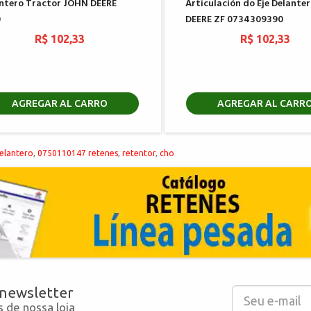
ntero Tractor JOHN DEERE
Articulación do Eje Delante
0
DEERE ZF 0734309390
R$ 102,33
R$ 102,33
AGREGAR AL CARRO
AGREGAR AL CARR
elantero
,
0750110147 retenes
,
retentor
,
cho
 newsletter
 de nossa loja