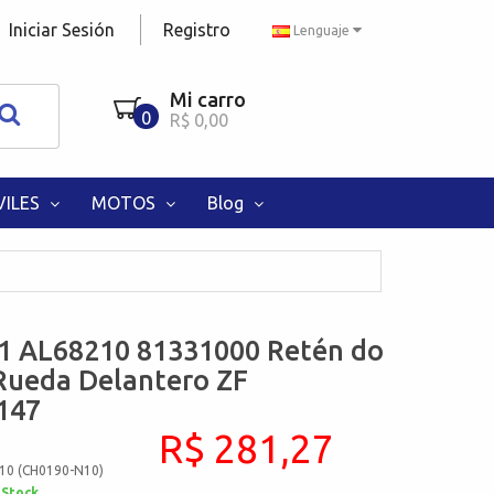
Iniciar Sesión
Registro
Lenguaje
Mi carro
0
R$ 0,00
ILES
MOTOS
Blog
1 AL68210 81331000 Retén do
Rueda Delantero ZF
147
R$ 281,27
10 (CH0190-N10)
 Stock