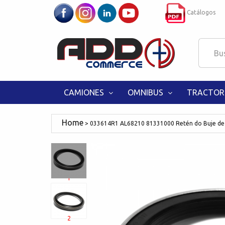
Catálogos
CAMIONES
OMNIBUS
TRACTOR
033614R1 AL68210 81331000 Retén do Buje de
1
2