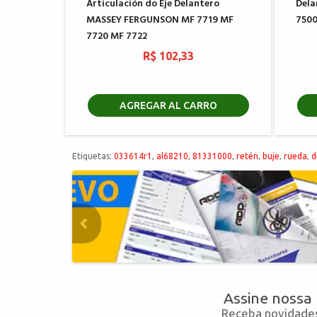
Articulación do Eje Delantero
Dela
MASSEY FERGUNSON MF 7719 MF
750
7720 MF 7722
R$ 102,33
AGREGAR AL CARRO
Etiquetas:
033614r1
,
al68210
,
81331000
,
retén
,
buje
,
rueda
,
d
Assine nossa
Receba novidades