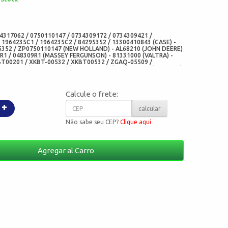
:
4317062 / 0750110147 / 0734309172 / 0734309421 /
- 1964235C1 / 1964235C2 / 84295352 / 13300410843 (CASE) -
5352 / ZP0750110147 (NEW HOLLAND) - AL68210 (JOHN DEERE)
4R1 / 048309R1 (MASSEY FERGUNSON) - 81331000 (VALTRA) -
BT00201 / XKBT-00532 / XKBT00532 / ZGAQ-05509 /
Q-07450 / ZGAQ07450 / ZGAQ-07633 / ZGAQ07633 (HYUNDAI)
 - 7622N (CORTECO BRASIL) - 01025740B (CORTECO
427BY / 5427 (ARCA RETENTORES) - CH0190-N10 (CHO) -
Calcule o frete:
+
calcular
Não sabe seu CEP?
Clique aqui
Agregar al Carro